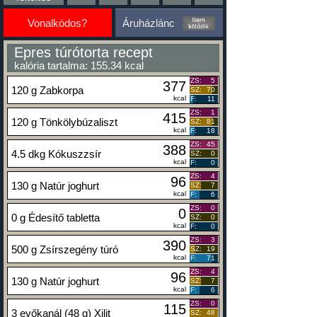
Vonalkódos?
Áruházlánc
Epres túrótorta recept
kalória tartalma: 155.34 kcal
ZS:
5
377
120 g Zabkorpa
SZ:
70
kcal
F:
11
ZS:
1
415
120 g Tönkölybúzaliszt
SZ:
81
kcal
F:
18
ZS:
45
388
4.5 dkg Kókuszzsír
SZ:
0
kcal
F:
0
ZS:
4
96
130 g Natúr joghurt
SZ:
7
kcal
F:
6
ZS:
0
0
0 g Édesítő tabletta
SZ:
0
kcal
F:
0
ZS:
3
390
500 g Zsírszegény túró
SZ:
19
kcal
F:
71
ZS:
4
96
130 g Natúr joghurt
SZ:
7
kcal
F:
6
ZS:
0
115
3 evőkanál (48 g) Xilit
SZ:
48