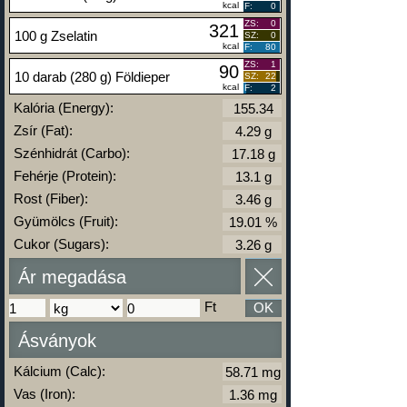
kcal
F:
0
ZS:
0
321
100 g Zselatin
SZ:
0
kcal
F:
80
ZS:
1
90
10 darab (280 g) Földieper
SZ:
22
kcal
F:
2
Kalória (Energy):
Zsír (Fat):
Szénhidrát (Carbo):
Fehérje (Protein):
Rost (Fiber):
Gyümölcs (Fruit):
Cukor (Sugars):
Ár megadása
Ft
OK
Ásványok
Kálcium (Calc):
Vas (Iron):