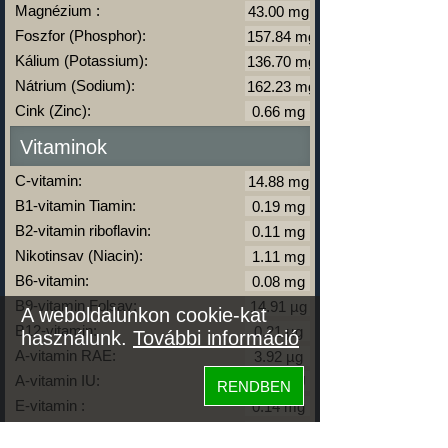
Magnézium :
Foszfor (Phosphor):
Kálium (Potassium):
Nátrium (Sodium):
Cink (Zinc):
Vitaminok
C-vitamin:
B1-vitamin Tiamin:
B2-vitamin riboflavin:
Nikotinsav (Niacin):
B6-vitamin:
B9-vitamin Folsav:
A weboldalunkon cookie-kat
B12-vitamin:
használunk.
További információ
A-vitamin RAE:
A-vitamin IU:
RENDBEN
E-vitamin :
D-vitamin (D2+D3):