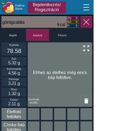
Bejelentkezés/
Kalória
MA
Bázis
Regisztráció
ZS:
0
görögsaláta
SZ:
0
kcal
F:
0
Napló
Fórum
Adatok
Kalória
78.58
Zsír
5.32 g
Szénhidrát
Ehhez az ételhez még nincs
4.56 g
kép feltöltve.
Fehérje
3.21 g
Rost
1.32 g
Ikonnak
Cukor
beállít
2.11 g
Ételfotó
feltöltés
Címke fotó
feltöltés