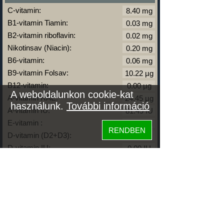
C-vitamin:
B1-vitamin Tiamin:
B2-vitamin riboflavin:
Nikotinsav (Niacin):
B6-vitamin:
B9-vitamin Folsav:
B12-vitamin:
A weboldalunkon cookie-kat
A-vitamin RAE:
használunk.
További információ
A-vitamin IU:
E-vitamin :
RENDBEN
D-vitamin (D2+D3):
D-vitamin IU:
K-vitamin:
Zsírok
Telített zsírsav:
Egysz. telítetlen:
Többsz. telitetlen: