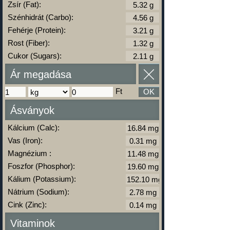
Zsír (Fat):
Szénhidrát (Carbo):
Fehérje (Protein):
Rost (Fiber):
Cukor (Sugars):
Ár megadása
Ft
OK
Ásványok
Kálcium (Calc):
Vas (Iron):
Magnézium :
Foszfor (Phosphor):
Kálium (Potassium):
Nátrium (Sodium):
Cink (Zinc):
Vitaminok