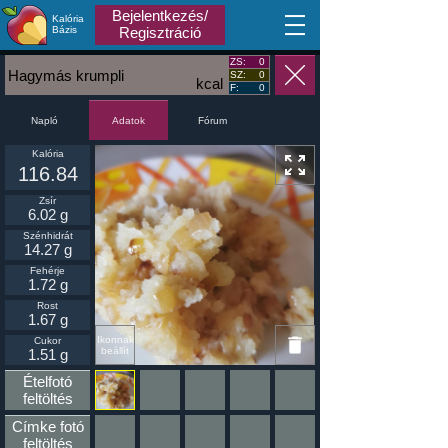
Bejelentkezés/
Kalória
MA
Bázis
Regisztráció
ZS:
0
Hagymás krumpli
SZ:
0
kcal
F:
0
Napló
Fórum
Adatok
Kalória
116.84
Zsír
6.02 g
Szénhidrát
14.27 g
Fehérje
1.72 g
Rost
1.67 g
Ikonnak
Cukor
beállít
1.51 g
Ételfotó
feltöltés
Címke fotó
feltöltés