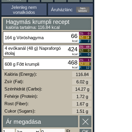
Jelenleg nem
Áruházlánc
vonalkódos
Hagymás krumpli recept
kalória tartalma: 116.84 kcal
ZS:
0
66
164 g Vöröshagyma
SZ:
14
kcal
F:
2
ZS:
48
4 evőkanál (48 g) Napraforgó
424
SZ:
0
étolaj
kcal
F:
0
ZS:
1
468
608 g Főtt krumpli
SZ:
103
kcal
F:
12
Kalória (Energy):
Zsír (Fat):
Szénhidrát (Carbo):
Fehérje (Protein):
Rost (Fiber):
Cukor (Sugars):
Ár megadása
Ft
OK