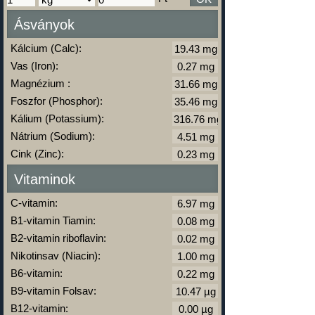
Ásványok
Kálcium (Calc):
Vas (Iron):
Magnézium :
Foszfor (Phosphor):
Kálium (Potassium):
Nátrium (Sodium):
Cink (Zinc):
Vitaminok
C-vitamin:
B1-vitamin Tiamin:
B2-vitamin riboflavin:
Nikotinsav (Niacin):
B6-vitamin:
B9-vitamin Folsav:
B12-vitamin: