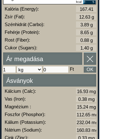
kcal
F:
5
Kalória (Energy):
Zsír (Fat):
Szénhidrát (Carbo):
Fehérje (Protein):
Rost (Fiber):
Cukor (Sugars):
Ár megadása
Ft
OK
Ásványok
Kálcium (Calc):
Vas (Iron):
Magnézium :
Foszfor (Phosphor):
Kálium (Potassium):
Nátrium (Sodium):
Cink (Zinc):