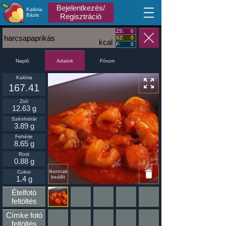
Bejelentkezés/
Kalória
MA
Bázis
Regisztráció
ZS:
0
harcsapaprikás
SZ:
0
kcal
F:
0
Napló
Fórum
Adatok
Kalória
167.41
Zsír
12.63 g
Szénhidrát
3.89 g
Fehérje
8.65 g
Rost
0.88 g
Ikonnak
Cukor
beállít
1.4 g
Ételfotó
feltöltés
Címke fotó
feltöltés