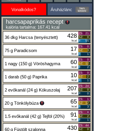
Vonalkódos?
Áruházlánc
harcsapaprikás recept
kalória tartalma: 167.41 kcal
ZS:
21
428
36 dkg Harcsa (tenyésztett)
SZ:
0
kcal
F:
55
ZS:
0
17
75 g Paradicsom
SZ:
3
kcal
F:
1
ZS:
0
60
1 nagy (150 g) Vöröshagyma
SZ:
12
kcal
F:
2
ZS:
0
10
1 darab (50 g) Paprika
SZ:
2
kcal
F:
1
ZS:
24
207
2 evőkanál (24 g) Kókuszolaj
SZ:
0
kcal
F:
0
ZS:
1
65
20 g Tönkölybúza
SZ:
12
kcal
F:
3
ZS:
8
91
1.5 evőkanál (42 g) Tejföl (20%)
SZ:
2
kcal
F:
1
ZS:
44
430
60 g Füstölt szalonna
SZ:
0