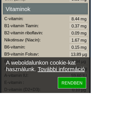
Vitaminok
C-vitamin:
B1-vitamin Tiamin:
B2-vitamin riboflavin:
Nikotinsav (Niacin):
B6-vitamin:
B9-vitamin Folsav:
B12-vitamin:
A weboldalunkon cookie-kat
A-vitamin RAE:
használunk.
További információ
A-vitamin IU:
E-vitamin :
RENDBEN
D-vitamin (D2+D3):
D-vitamin IU:
K-vitamin:
Zsírok
Telített zsírsav: