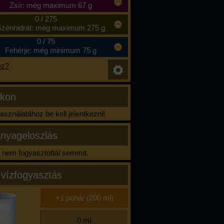
Zsír: még maximum 67 g
0
/
275
zénhidrát: még maximum 275 g
0
/
75
Fehérje: még minimum 75 g
ez?
ikon
sználatához be kell jelentkezni!
nyageloszlás
nem fogyasztottál semmit.
 vízfogyasztás