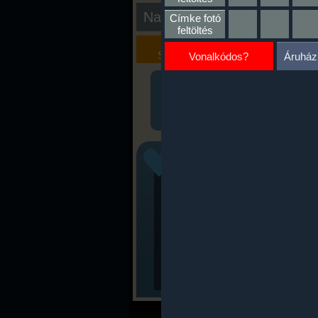
Nap kiértékelése
Címke fotó
feltöltés
Kalória
Szöveges
Szimulátor
Értékelés
Vonalkódos?
Áruház