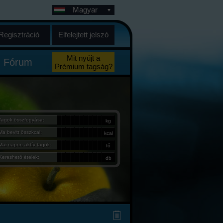
Magyar
Regisztráció
Elfelejtett jelszó
Mit nyújt a
Fórum
Prémium tagság?
Tagok összfogyása:
kg
Ma bevitt összkcal:
kcal
Mai napon aktív tagok:
fő
Kereshető ételek:
db