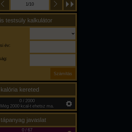
1/10
is testsúly kalkulátor
si év:
ág:
 kalória kereted
0 / 2000
Még 2000 kcal-t ehetsz ma.
 tápanyag javaslat
0
/
67