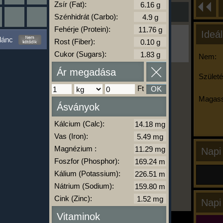
Zsír (Fat):
Szénhidrát (Carbo):
Fehérje (Protein):
Ideál
Ha ma már nem eszel/sportolsz többet,
lánc
Rost (Fiber):
kattints a kiértékelésre!
A Kalória Szimulátor Prémium funkció.
Cukor (Sugars):
Nem:
Ár megadása
Születé
Ft
OK
-
Magass
Ásványok
kalóriabázis.hu
Kálcium (Calc):
Vas (Iron):
Magnézium :
Napi
Foszfor (Phosphor):
Kálium (Potassium):
Nátrium (Sodium):
Cink (Zinc):
Napi
Vitaminok