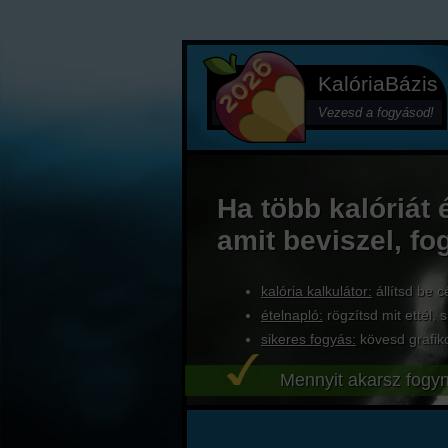
KalóriaBázis
Vezesd a fogyásod!
Ha több kalóriát 
amit beviszel, fo
kalória kalkulátor:
állítsd be c
ételnapló:
rögzítsd mit ettél, s
sikeres fogyás:
kövesd grafik
Mennyit akarsz fogyn