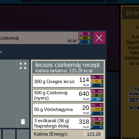
10 ér
1
ZS:
0
A l
csirkemáj
SZ:
0
kcal
figyel
F:
0
eszel
kaló
um
Valójáb
be a
lecsos csirkemáj recept
kalória tartalma: 123.28 kcal
ZS:
0
114
300 g Üveges lecsó
SZ:
24
kcal
F:
4
ZS:
19
500 g Csirkemáj
640
SZ:
15
(nyers)
kcal
F:
100
ZS:
0
20
50 g Vöröshagyma
SZ:
4
kcal
F:
1
ZS:
36
3 evőkanál (36 g)
318
SZ:
0
Napraforgó étolaj
kcal
F:
0
Kalória (Energy):