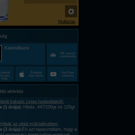
ség
KalóriaBázis
FB csoport
csatlakozás
Értékeld
Értékeld
YouTube
Google
App Store
csatorna
Play
bbi aktivitás
lipóti kakaós csiga (weboldalról):
e (1 órája):
Hibás. 447/100gr es 120gr
 Hibák az oldal működésében:
a (3 órája):
Én azt tapasztaltam, hogy a
öld emberkés) ételeknél/recepteknél