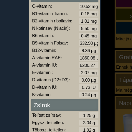
C-vitamin:
B1-vitamin Tiamin:
S
B2-vitamin riboflavin:
Nikotinsav (Niacin):
B6-vitamin:
Mire jó 
B9-vitamin Folsav:
B12-vitamin:
Graf
A-vitamin RAE:
A-vitamin IU:
Ennek ha
E-vitamin :
Tápa
D-vitamin (D2+D3):
D-vitamin IU:
Ma még 
K-vitamin:
Napi
Zsírok
Telített zsírsav:
Egysz. telítetlen:
Többsz. telitetlen: