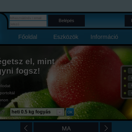
Belépés
Főoldal
Eszközök
Információ
égetsz el, mint
gyni fogsz!
élodat
portoltál
onon
i?
heti 0.5 kg fogyás
MA