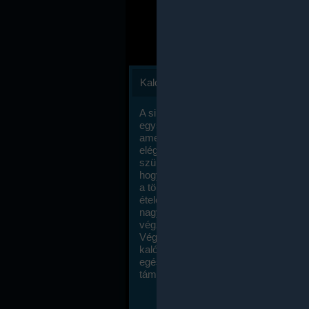
Kalóriaszámlálás
A sikeres fogyás titka valójában igen
egyszerű: égess több energiát, mint
amennyit beviszel. Természetesen e
elég nagy fegyelemre és akaraterőre
szükség, de meglepődve fogod tapasz
hogy a kalóriaszámolás mennyire ru
a többi diétához képest. Itt nincsenek ti
ételek és a megengedett kalóriabevite
nagymértékben növelheted ha testmo
végzel.
Végül, de nem utolsó sorban, a
kalóriaszámolás módszerét a legtöbb
egészségügyi szakorvos ajánlja és
támogatja.
To