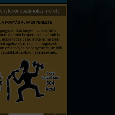
v a kalóriaszámolás mellett
. A FOGYÁS ALAPEGYENLETE
egegyszerűbb tényre hívnánk fel a
med. Akármit is sportolsz, akármit is
, akkor fogsz csak lefogyni, ha több
riát égetsz el, mint amit megeszel.
an ez a fogyás alapegyenlete, ne dőlj
 csodákkal csábító hirdetéseknek.