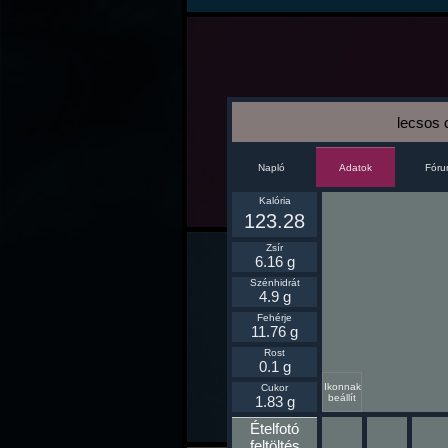
lecsos 
Napló
Fór
Adatok
Kalória
123.28
Zsír
6.16 g
Szénhidrát
4.9 g
Fehérje
11.76 g
Rost
0.1 g
Ikonnak
Cukor
beállít
1.83 g
Ételfotó
feltöltés