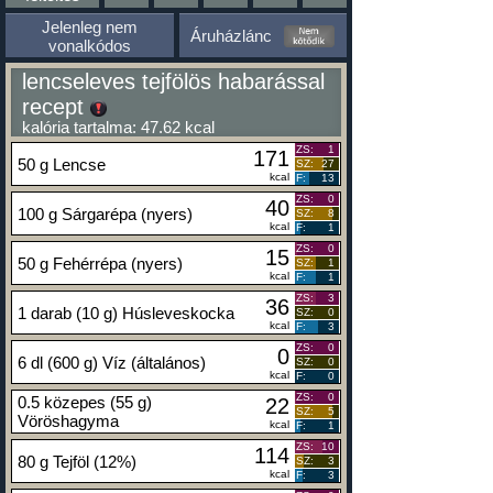
Jelenleg nem
Áruházlánc
vonalkódos
lencseleves tejfölös habarással
recept
kalória tartalma: 47.62 kcal
ZS:
1
171
50 g Lencse
SZ:
27
kcal
F:
13
ZS:
0
40
100 g Sárgarépa (nyers)
SZ:
8
kcal
F:
1
ZS:
0
15
50 g Fehérrépa (nyers)
SZ:
1
kcal
F:
1
ZS:
3
36
1 darab (10 g) Húsleveskocka
SZ:
0
kcal
F:
3
ZS:
0
0
6 dl (600 g) Víz (általános)
SZ:
0
kcal
F:
0
ZS:
0
0.5 közepes (55 g)
22
SZ:
5
Vöröshagyma
kcal
F:
1
ZS:
10
114
80 g Tejföl (12%)
SZ:
3
kcal
F:
3