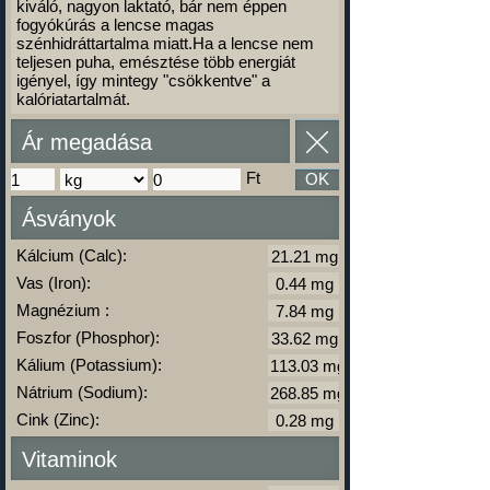
kiváló, nagyon laktató, bár nem éppen
fogyókúrás a lencse magas
szénhidráttartalma miatt.Ha a lencse nem
teljesen puha, emésztése több energiát
igényel, így mintegy "csökkentve" a
kalóriatartalmát.
Ár megadása
Ft
OK
Ásványok
Kálcium (Calc):
Vas (Iron):
Magnézium :
Foszfor (Phosphor):
Kálium (Potassium):
Nátrium (Sodium):
Cink (Zinc):
Vitaminok