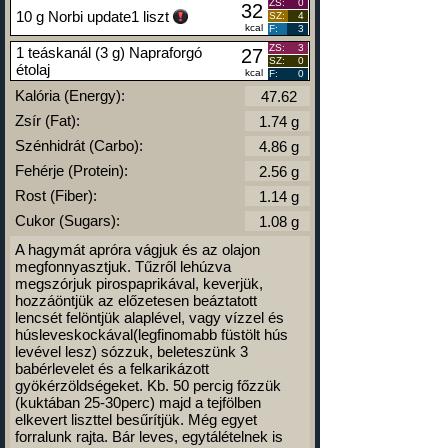
ZS:
0
32
10 g Norbi update1 liszt
SZ:
4
kcal
F:
3
ZS:
3
1 teáskanál (3 g) Napraforgó
27
SZ:
0
étolaj
kcal
F:
0
Kalória (Energy):
Zsír (Fat):
Szénhidrát (Carbo):
Fehérje (Protein):
Rost (Fiber):
Cukor (Sugars):
A hagymát apróra vágjuk és az olajon
megfonnyasztjuk. Tűzről lehúzva
megszórjuk pirospaprikával, keverjük,
hozzáöntjük az előzetesen beáztatott
lencsét felöntjük alaplével, vagy vízzel és
húsleveskockával(legfinomabb füstölt hús
levével lesz) sózzuk, beleteszünk 3
babérlevelet és a felkarikázott
gyökérzöldségeket. Kb. 50 percig főzzük
(kuktában 25-30perc) majd a tejfölben
elkevert liszttel besűrítjük. Még egyet
forralunk rajta. Bár leves, egytálételnek is