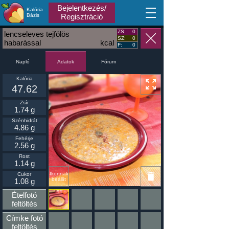
Bejelentkezés/
Kalória
MA
Bázis
Regisztráció
ZS:
0
lencseleves tejfölös
SZ:
0
habarással
kcal
F:
0
Napló
Fórum
Adatok
Kalória
47.62
Zsír
1.74 g
Szénhidrát
4.86 g
Fehérje
2.56 g
Rost
1.14 g
Ikonnak
Cukor
beállít
1.08 g
Ételfotó
feltöltés
Címke fotó
feltöltés