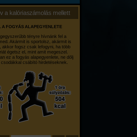
v a kalóriaszámolás mellett
. A FOGYÁS ALAPEGYENLETE
egegyszerűbb tényre hívnánk fel a
med. Akármit is sportolsz, akármit is
, akkor fogsz csak lefogyni, ha több
riát égetsz el, mint amit megeszel.
an ez a fogyás alapegyenlete, ne dőlj
 csodákkal csábító hirdetéseknek.