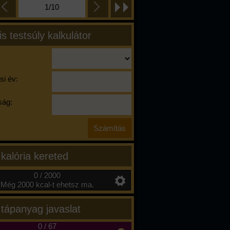
1/10
is testsúly kalkulátor
si év:
ág:
 kalória kereted
0 / 2000
Még 2000 kcal-t ehetsz ma.
 tápanyag javaslat
0
/
67