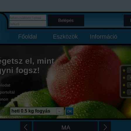
Belépés
Főoldal
Eszközök
Információ
égetsz el, mint
gyni fogsz!
élodat
portoltál
onon
i?
heti 0.5 kg fogyás
MA