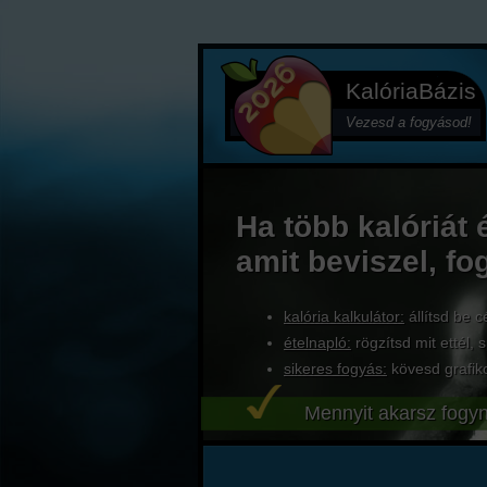
KalóriaBázis
Vezesd a fogyásod!
Ha több kalóriát 
amit beviszel, fo
kalória kalkulátor:
állítsd be c
ételnapló:
rögzítsd mit ettél, s
sikeres fogyás:
kövesd grafik
Mennyit akarsz fogyn