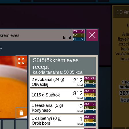
10 ér
1
ZS:
0
A l
kkrémleves
SZ:
0
kcal
figyel
F:
0
eszel
kaló
um
Valójáb
be a
Sütőtökkrémleves
recept
kalória tartalma: 50.95 kcal
ZS:
24
2 evőkanál (24 g)
212
SZ:
0
Olívaolaj
kcal
F:
0
ZS:
6
812
1015 g Sütőtök
SZ:
167
kcal
F:
15
ZS:
0
1 teáskanál (5 g)
0
SZ:
0
Konyhasó
kcal
F:
0
ZS:
0
1 csipetnyi (0 g)
1
SZ:
0
Őrölt bors
kcal
F:
0