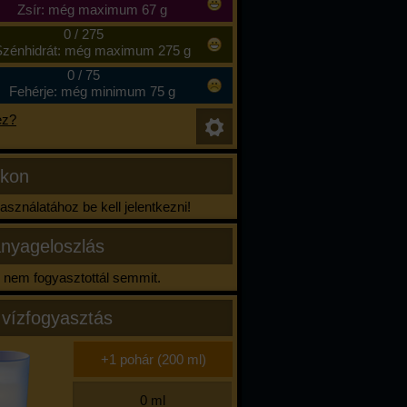
Zsír: még maximum 67 g
0
/
275
zénhidrát: még maximum 275 g
0
/
75
Fehérje: még minimum 75 g
ez?
ikon
sználatához be kell jelentkezni!
nyageloszlás
nem fogyasztottál semmit.
 vízfogyasztás