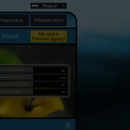
Magyar
Regisztráció
Elfelejtett jelszó
Mit nyújt a
Fórum
Prémium tagság?
Tagok összfogyása:
kg
Ma bevitt összkcal:
kcal
Mai napon aktív tagok:
fő
Kereshető ételek:
db