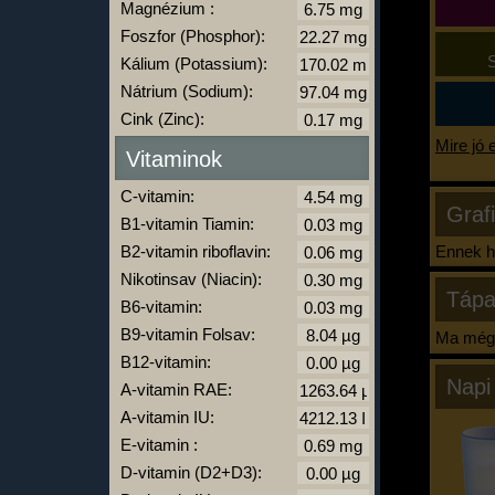
Magnézium :
Foszfor (Phosphor):
S
Kálium (Potassium):
Nátrium (Sodium):
Cink (Zinc):
Mire jó 
Vitaminok
C-vitamin:
Graf
B1-vitamin Tiamin:
B2-vitamin riboflavin:
Ennek ha
Nikotinsav (Niacin):
Tápa
B6-vitamin:
B9-vitamin Folsav:
Ma még 
B12-vitamin:
Napi
A-vitamin RAE:
A-vitamin IU:
E-vitamin :
D-vitamin (D2+D3):