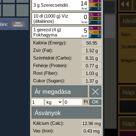
ZS:
1
14
3 g Szerecsendió
SZ:
2
kcal
F:
0
ZS:
0
10 dl (1000 g) Víz
0
SZ:
0
Ideál
(általános)
Ha ma már nem eszel/sportolsz többet,
kcal
F:
0
lánc
kattints a kiértékelésre!
ZS:
0
1 gerezd (4 g)
5
A Kalória Szimulátor Prémium funkció.
SZ:
1
Nem:
Fokhagyma
kcal
F:
0
Kalória (Energy):
Születé
Zsír (Fat):
-
Szénhidrát (Carbo):
Magass
Fehérje (Protein):
Rost (Fiber):
kalóriabázis.hu
Cukor (Sugars):
Ár megadása
Napi
Ft
OK
Ásványok
Napi
Kálcium (Calc):
Vas (Iron):