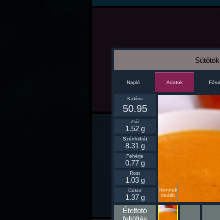
Sütőtö
Napló
Fór
Adatok
Kalória
50.95
Zsír
1.52 g
Szénhidrát
8.31 g
Fehérje
0.77 g
Rost
1.03 g
Ikonnak
Cukor
beállít
1.37 g
Ételfotó
feltöltés