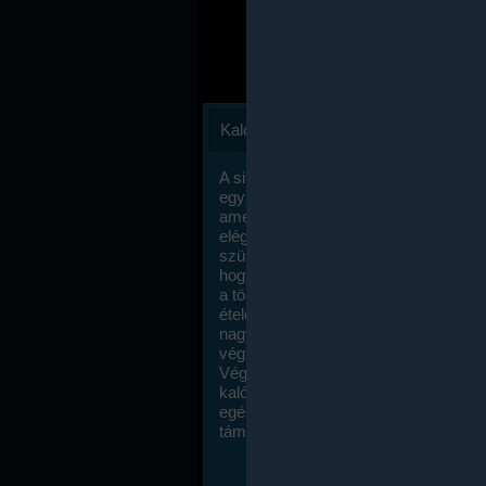
Kalóriaszámlálás
A sikeres fogyás titka valójában igen
egyszerű: égess több energiát, mint
amennyit beviszel. Természetesen e
elég nagy fegyelemre és akaraterőre
szükség, de meglepődve fogod tapasz
hogy a kalóriaszámolás mennyire ru
a többi diétához képest. Itt nincsenek ti
ételek és a megengedett kalóriabevite
nagymértékben növelheted ha testmo
végzel.
Végül, de nem utolsó sorban, a
kalóriaszámolás módszerét a legtöbb
egészségügyi szakorvos ajánlja és
támogatja.
To