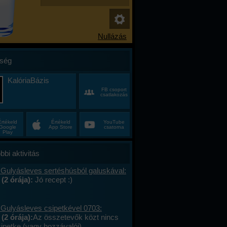
ség
KalóriaBázis
FB csoport
csatlakozás
Értékeld
Értékeld
YouTube
Google
App Store
csatorna
Play
bbi aktivitás
 Gulyásleves sertéshúsból galuskával:
 (2 órája):
Jó recept :)
 Gulyásleves csipetkével 0703:
(2 órája):
Az összetevők közt nincs
sipetke (vagy hozzávalói).