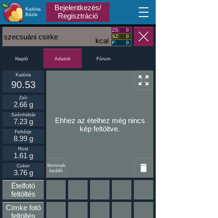
Bejelentkezés/
Kalória
MA
Bázis
Regisztráció
ZS:
0
szecsuáni csirke
SZ:
0
kcal
F:
0
Napló
Fórum
Adatok
Kalória
90.53
Zsír
2.66 g
Szénhidrát
Ehhez az ételhez még nincs
7.23 g
kép feltöltve.
Fehérje
8.99 g
Rost
1.61 g
Ikonnak
Cukor
beállít
3.76 g
Ételfotó
feltöltés
Címke fotó
feltöltés