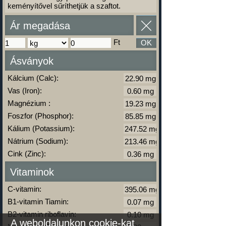
keményítővel sűríthetjük a szaftot.
Ár megadása
Ft
OK
Ásványok
Kálcium (Calc):
Vas (Iron):
Magnézium :
Foszfor (Phosphor):
Kálium (Potassium):
Nátrium (Sodium):
Cink (Zinc):
Vitaminok
C-vitamin:
B1-vitamin Tiamin:
B2-vitamin riboflavin:
A weboldalunkon cookie-kat