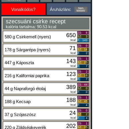
Vonalkódos?
Áruházlánc
szecsuáni csirke recept
kalória tartalma: 90.53 kcal
ZS:
6
650
580 g Csirkemell (nyers)
SZ:
3
kcal
F:
143
ZS:
0
71
178 g Sárgarépa (nyers)
SZ:
14
kcal
F:
2
ZS:
1
143
447 g Káposzta
SZ:
25
kcal
F:
7
ZS:
2
123
216 g Kaliforniai paprika
SZ:
19
kcal
F:
7
ZS:
44
389
44 g Napraforgó étolaj
SZ:
0
kcal
F:
0
ZS:
1
188
188 g Kecsap
SZ:
45
kcal
F:
4
ZS:
0
24
37 g Szójaszósz
SZ:
2
kcal
F:
4
ZS:
1
202
220 g Zöldségkeverék
SZ:
35