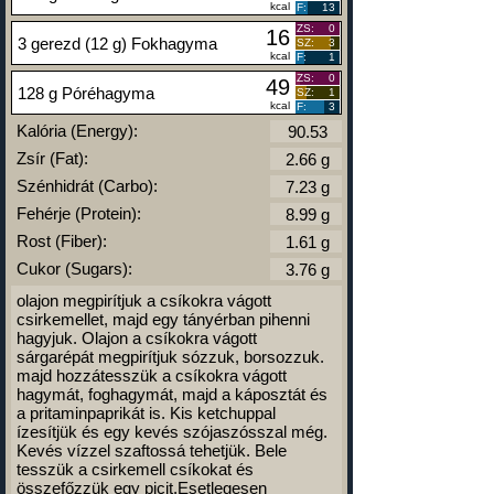
kcal
F:
13
ZS:
0
16
3 gerezd (12 g) Fokhagyma
SZ:
3
kcal
F:
1
ZS:
0
49
128 g Póréhagyma
SZ:
1
kcal
F:
3
Kalória (Energy):
Zsír (Fat):
Szénhidrát (Carbo):
Fehérje (Protein):
Rost (Fiber):
Cukor (Sugars):
olajon megpirítjuk a csíkokra vágott
csirkemellet, majd egy tányérban pihenni
hagyjuk. Olajon a csíkokra vágott
sárgarépát megpirítjuk sózzuk, borsozzuk.
majd hozzátesszük a csíkokra vágott
hagymát, foghagymát, majd a káposztát és
a pritaminpaprikát is. Kis ketchuppal
ízesítjük és egy kevés szójaszósszal még.
Kevés vízzel szaftossá tehetjük. Bele
tesszük a csirkemell csíkokat és
összefőzzük egy picit.Esetlegesen