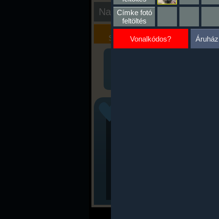
Nap kiértékelése
Címke fotó
feltöltés
Kalória
Szöveges
Szimulátor
Értékelés
Vonalkódos?
Áruház