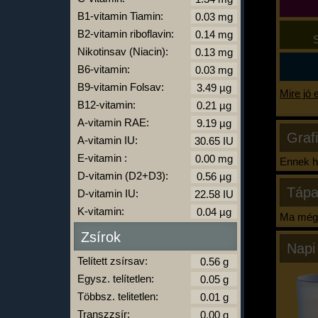
B1-vitamin Tiamin:
B2-vitamin riboflavin:
S
Nikotinsav (Niacin):
B6-vitamin:
B9-vitamin Folsav:
Mire jó 
B12-vitamin:
A-vitamin RAE:
Graf
A-vitamin IU:
E-vitamin :
Ennek ha
D-vitamin (D2+D3):
Tápa
D-vitamin IU:
K-vitamin:
Ma még 
Zsírok
Napi
Telített zsírsav:
Egysz. telítetlen:
Többsz. telitetlen:
Transzzsír: