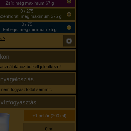
Zsír: még maximum 67 g
0
/
275
zénhidrát: még maximum 275 g
0
/
75
Fehérje: még minimum 75 g
ez?
ikon
sználatához be kell jelentkezni!
nyageloszlás
nem fogyasztottál semmit.
 vízfogyasztás