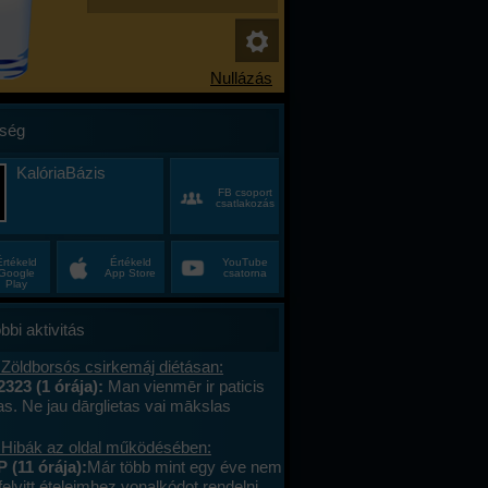
ség
KalóriaBázis
FB csoport
csatlakozás
Értékeld
Értékeld
YouTube
Google
App Store
csatorna
Play
bbi aktivitás
 Zöldborsós csirkemáj diétásan:
2323 (1 órája):
Man vienmēr ir paticis
tas. Ne jau dārglietas vai mākslas
 bet gan sīkumus, kuriem citiem nav
vērtības – stikla pērlītes no vecām
 Hibák az oldal működésében:
uras atradu lietotāju tirgū, koku lapas,
 (11 órája):
Már több mint egy éve nem
vēju starp grāmatu lapām, un dažādas
felvitt ételeimhez vonalkódot rendelni,