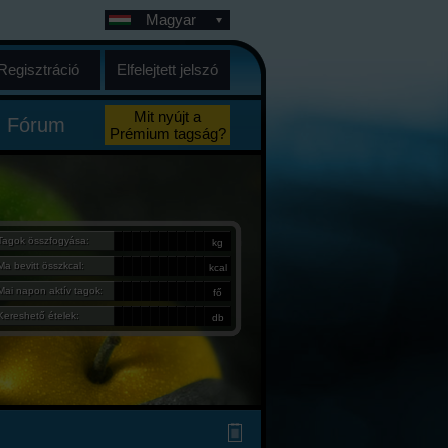
Magyar
Regisztráció
Elfelejtett jelszó
Mit nyújt a
Fórum
Prémium tagság?
Tagok összfogyása:
kg
Ma bevitt összkcal:
kcal
Mai napon aktív tagok:
fő
Kereshető ételek:
db