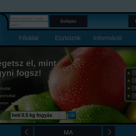
Belépés
Főoldal
Eszközök
Információ
égetsz el, mint
gyni fogsz!
élodat
portoltál
onon
i?
heti 0.5 kg fogyás
MA