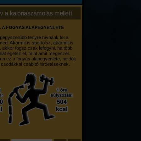
v a kalóriaszámolás mellett
. A FOGYÁS ALAPEGYENLETE
egegyszerűbb tényre hívnánk fel a
med. Akármit is sportolsz, akármit is
, akkor fogsz csak lefogyni, ha több
riát égetsz el, mint amit megeszel.
an ez a fogyás alapegyenlete, ne dőlj
 csodákkal csábító hirdetéseknek.