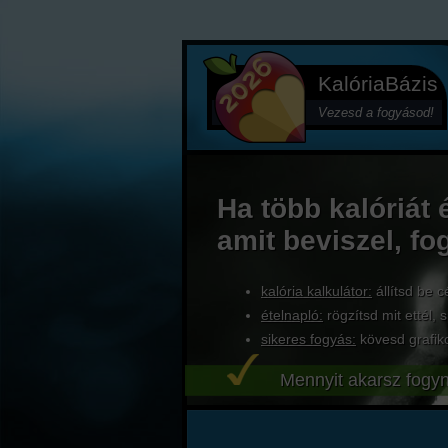
KalóriaBázis
Vezesd a fogyásod!
Ha több kalóriát 
amit beviszel, fo
kalória kalkulátor:
állítsd be c
ételnapló:
rögzítsd mit ettél, s
sikeres fogyás:
kövesd grafik
Mennyit akarsz fogyn