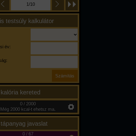
1/10
is testsúly kalkulátor
si év:
ág:
 kalória kereted
0 / 2000
Még 2000 kcal-t ehetsz ma.
 tápanyag javaslat
0
/
67