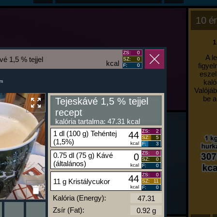
10 ér
1
ZS:
0
A l
é 1,5 % tejjel
SZ:
0
kcal
figyel
F:
0
eszel
kaló
um
Valójáb
be a
Tejeskávé 1,5 % tejjel
recept
kalória tartalma: 47.31 kcal
ZS:
2
1 dl (100 g) Tehéntej
44
SZ:
5
(1,5%)
kcal
F:
3
ZS:
0
0.75 dl (75 g) Kávé
0
SZ:
0
(általános)
kcal
F:
0
ZS:
0
44
11 g Kristálycukor
SZ:
11
kcal
F:
0
Kalória (Energy):
Zsír (Fat):