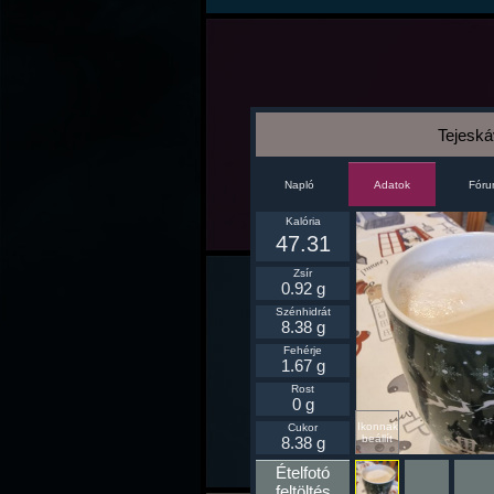
Tejeskáv
Napló
Fór
Adatok
Kalória
47.31
Zsír
0.92 g
Szénhidrát
8.38 g
Fehérje
1.67 g
Rost
0 g
Ikonnak
Cukor
beállít
8.38 g
Ételfotó
feltöltés