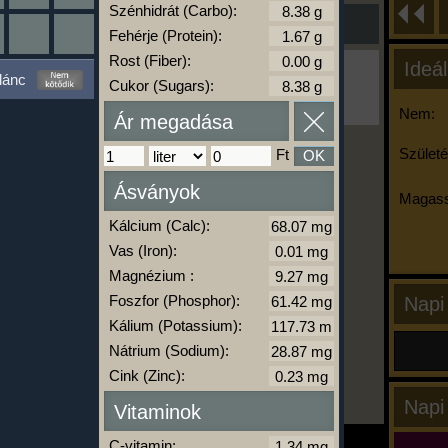
Szénhidrát (Carbo):
Fehérje (Protein):
Rost (Fiber):
Ideál
Ha ma már nem eszel/sportolsz többet,
lánc
Cukor (Sugars):
kattints a kiértékelésre!
A Kalória Szimulátor Prémium funkció.
Nem:
Ár megadása
Születé
Ft
OK
-
Ásványok
Magass
Kálcium (Calc):
kalóriabázis.hu
Vas (Iron):
Magnézium :
Foszfor (Phosphor):
Napi
Kálium (Potassium):
Nátrium (Sodium):
Cink (Zinc):
Napi
Vitaminok
C-vitamin: