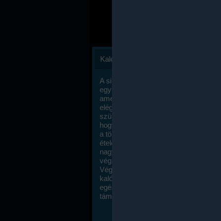
Kalóriaszámlálás
A sikeres fogyás titka valójában igen
egyszerű: égess több energiát, mint
amennyit beviszel. Természetesen e
elég nagy fegyelemre és akaraterőre
szükség, de meglepődve fogod tapasz
hogy a kalóriaszámolás mennyire ru
a többi diétához képest. Itt nincsenek ti
ételek és a megengedett kalóriabevite
nagymértékben növelheted ha testmo
végzel.
Végül, de nem utolsó sorban, a
kalóriaszámolás módszerét a legtöbb
egészségügyi szakorvos ajánlja és
támogatja.
To