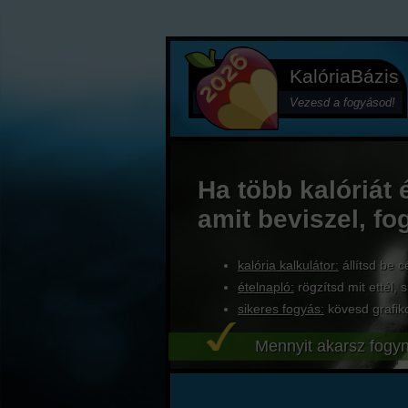
KalóriaBázis
Vezesd a fogyásod!
Ha több kalóriát 
amit beviszel, fo
kalória kalkulátor:
állítsd be c
ételnapló:
rögzítsd mit ettél, s
sikeres fogyás:
kövesd grafik
Mennyit akarsz fogyn