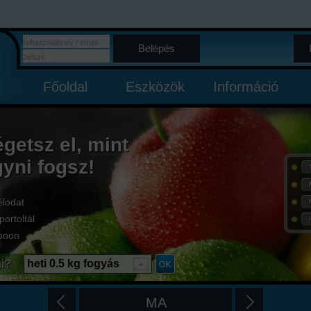
Belépés
Főoldal
Eszközök
Információ
égetsz el, mint
gyni fogsz!
élodat
portoltál
onon
i?
heti 0.5 kg fogyás
MA