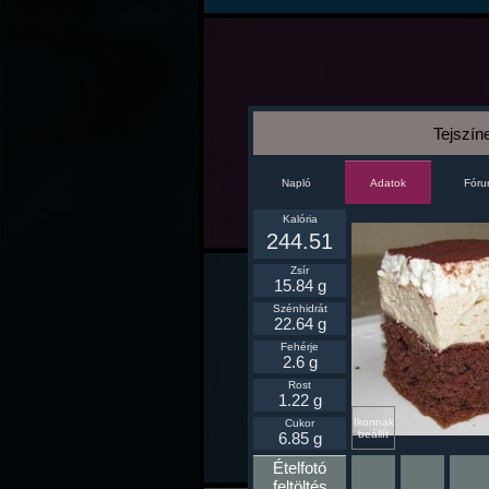
Tejszín
Napló
Fór
Adatok
Kalória
244.51
Zsír
15.84 g
Szénhidrát
22.64 g
Fehérje
2.6 g
Rost
1.22 g
Ikonnak
Cukor
beállít
6.85 g
Ételfotó
feltöltés