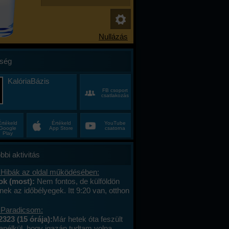
ség
KalóriaBázis
FB csoport
csatlakozás
Értékeld
Értékeld
YouTube
Google
App Store
csatorna
Play
bbi aktivitás
 Hibák az oldal működésében:
k (most):
Nem fontos, de külföldön
ek az időbélyegek. Itt 9:20 van, otthon
vittem a reggelimet, aminek az
a 8:20, de már tízórainak vette, és utolsó
 Paradicsom:
ideje 1:01 perce volt.
2323 (15 órája):
Már hetek óta feszült
anélkül, hogy igazán tudtam volna,