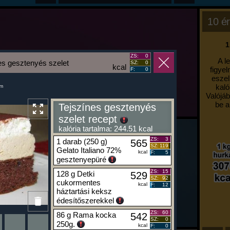
10 ér
1
ZS:
0
A l
es gesztenyés szelet
SZ:
0
kcal
figyel
F:
0
eszel
kaló
um
Valójáb
be a
Tejszínes gesztenyés
szelet recept
kalória tartalma: 244.51 kcal
ZS:
3
1 darab (250 g)
565
SZ:
119
Gelato Italiano 72%
kcal
F:
5
gesztenyepüré
ZS:
15
128 g Detki
529
SZ:
92
cukormentes
kcal
F:
12
háztartási keksz
édesítőszerekkel
ZS:
60
86 g Rama kocka
542
SZ:
0
250g.
kcal
F:
0