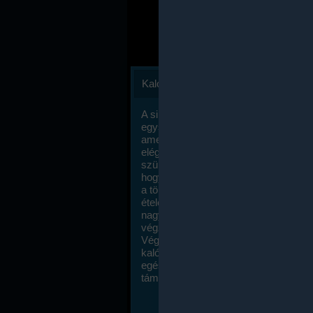
Kalóriaszámlálás
A sikeres fogyás titka valójában igen
egyszerű: égess több energiát, mint
amennyit beviszel. Természetesen e
elég nagy fegyelemre és akaraterőre
szükség, de meglepődve fogod tapasz
hogy a kalóriaszámolás mennyire ru
a többi diétához képest. Itt nincsenek ti
ételek és a megengedett kalóriabevite
nagymértékben növelheted ha testmo
végzel.
Végül, de nem utolsó sorban, a
kalóriaszámolás módszerét a legtöbb
egészségügyi szakorvos ajánlja és
támogatja.
To