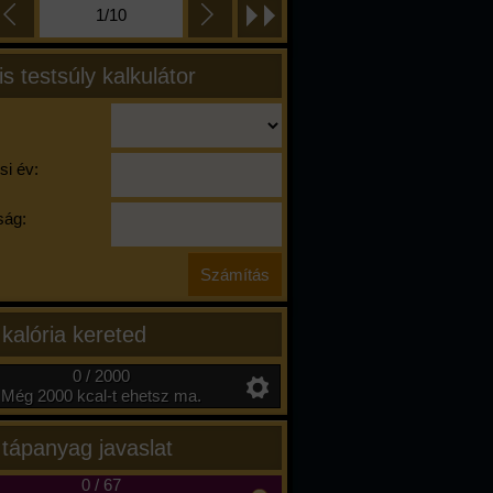
1/10
is testsúly kalkulátor
si év:
ág:
 kalória kereted
0 / 2000
Még 2000 kcal-t ehetsz ma.
 tápanyag javaslat
0
/
67