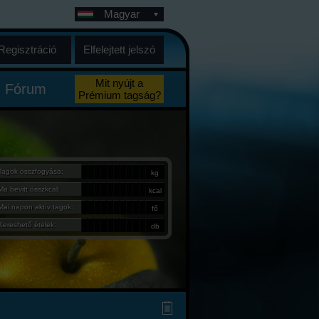
Magyar
Regisztráció
Elfelejtett jelszó
Mit nyújt a
Fórum
Prémium tagság?
Tagok összfogyása:
kg
Ma bevitt összkcal:
kcal
Mai napon aktív tagok:
fő
Kereshető ételek:
db