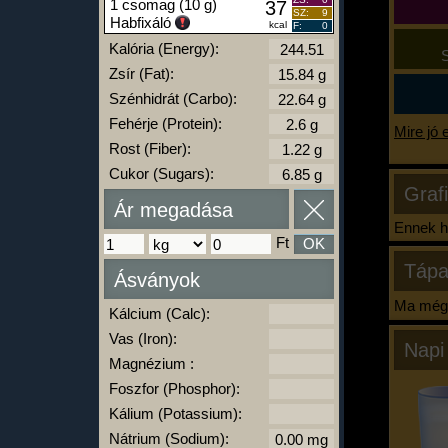
1 csomag (10 g)
37
SZ:
9
Habfixáló
kcal
F:
0
Kalória (Energy):
S
Zsír (Fat):
Szénhidrát (Carbo):
Fehérje (Protein):
Mire jó 
Rost (Fiber):
Cukor (Sugars):
Graf
Ár megadása
Ennek ha
Ft
OK
Tápa
Ásványok
Ma még 
Kálcium (Calc):
Vas (Iron):
Napi
Magnézium :
Foszfor (Phosphor):
Kálium (Potassium):
Nátrium (Sodium):