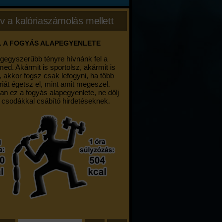
v a kalóriaszámolás mellett
. A FOGYÁS ALAPEGYENLETE
egegyszerűbb tényre hívnánk fel a
med. Akármit is sportolsz, akármit is
, akkor fogsz csak lefogyni, ha több
riát égetsz el, mint amit megeszel.
an ez a fogyás alapegyenlete, ne dőlj
 csodákkal csábító hirdetéseknek.