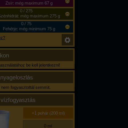
Zsír: még maximum 67 g
0
/
275
zénhidrát: még maximum 275 g
0
/
75
Fehérje: még minimum 75 g
ez?
ikon
sználatához be kell jelentkezni!
nyageloszlás
nem fogyasztottál semmit.
 vízfogyasztás