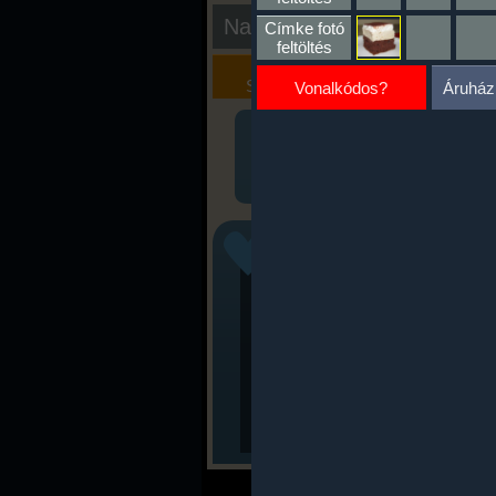
Nap kiértékelése
Címke fotó
feltöltés
Kalória
Szöveges
Szimulátor
Értékelés
Vonalkódos?
Áruház