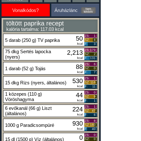
Vonalkódos?
Áruházlánc
töltött paprika recept
kalória tartalma: 117.03 kcal
ZS:
1
50
5 darab (250 g) TV paprika
SZ:
8
kcal
F:
3
ZS:
179
75 dkg Sertés lapocka
2,213
SZ:
2
(nyers)
kcal
F:
131
ZS:
6
88
1 darab (52 g) Tojás
SZ:
0
kcal
F:
7
ZS:
1
530
15 dkg Rizs (nyers, általános)
SZ:
116
kcal
F:
11
ZS:
0
1 közepes (110 g)
44
SZ:
9
Vöröshagyma
kcal
F:
1
ZS:
1
6 evőkanál (66 g) Liszt
224
SZ:
47
(általános)
kcal
F:
6
ZS:
8
930
1000 g Paradicsompüré
SZ:
160
kcal
F:
40
ZS:
0
0
15 dl (1500 g) Víz (általános)
SZ:
0