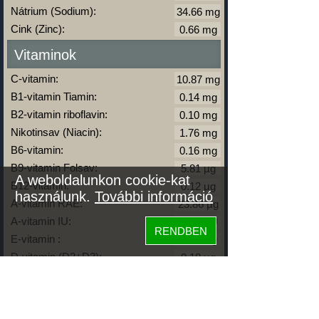
Nátrium (Sodium):
Cink (Zinc):
Vitaminok
C-vitamin:
B1-vitamin Tiamin:
B2-vitamin riboflavin:
Nikotinsav (Niacin):
B6-vitamin:
B9-vitamin Folsav:
A weboldalunkon cookie-kat
B12-vitamin:
használunk.
További információ
A-vitamin RAE:
A-vitamin IU:
RENDBEN
E-vitamin :
D-vitamin (D2+D3):
D-vitamin IU:
K-vitamin:
Zsírok