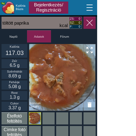
Bejelentkezés/
Kalória
MA
Bázis
Regisztráció
ZS:
0
töltött paprika
SZ:
0
kcal
F:
0
Napló
Fórum
Adatok
Kalória
117.03
Zsír
6.5 g
Szénhidrát
8.69 g
Fehérje
5.08 g
Rost
1.3 g
Ikonnak
Cukor
beállít
3.37 g
Ételfotó
feltöltés
Címke fotó
feltöltés