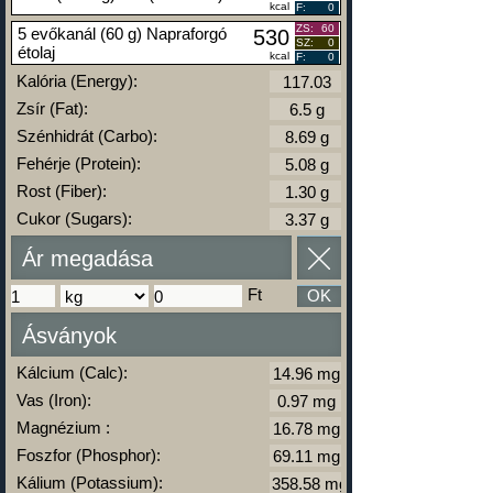
kcal
F:
0
ZS:
60
5 evőkanál (60 g) Napraforgó
530
SZ:
0
étolaj
kcal
F:
0
Kalória (Energy):
Zsír (Fat):
Szénhidrát (Carbo):
Fehérje (Protein):
Rost (Fiber):
Cukor (Sugars):
Ár megadása
Ft
OK
Ásványok
Kálcium (Calc):
Vas (Iron):
Magnézium :
Foszfor (Phosphor):
Kálium (Potassium):