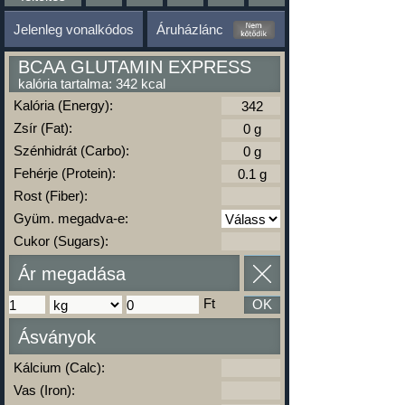
Jelenleg vonalkódos
Áruházlánc
BCAA GLUTAMIN EXPRESS
kalória tartalma: 342 kcal
Kalória (Energy):
Zsír (Fat):
Szénhidrát (Carbo):
Fehérje (Protein):
Rost (Fiber):
Gyüm. megadva-e:
Cukor (Sugars):
Ár megadása
Ft
OK
Ásványok
Kálcium (Calc):
Vas (Iron):