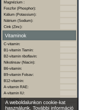
Magnézium :
Foszfor (Phosphor):
Kálium (Potassium):
Nátrium (Sodium):
Cink (Zinc):
Vitaminok
C-vitamin:
B1-vitamin Tiamin:
B2-vitamin riboflavin:
Nikotinsav (Niacin):
B6-vitamin:
B9-vitamin Folsav:
B12-vitamin:
A-vitamin RAE:
A-vitamin IU:
E-vitamin :
A weboldalunkon cookie-kat
D-vitamin (D2+D3):
használunk.
További információ