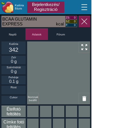
Bejelentkezés/
Kalória
MA
Bázis
Regisztráció
ZS:
0
BCAA GLUTAMIN
SZ:
0
EXPRESS
kcal
F:
0
Napló
Fórum
Adatok
Kalória
342
Zsír
0 g
Szénhidrát
0 g
Fehérje
0.1 g
Rost
Ikonnak
Cukor
beállít
Ételfotó
feltöltés
Címke fotó
feltöltés