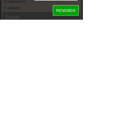
D-vitamin IU:
K-vitamin:
RENDBEN
Zsírok
Telített zsírsav:
Egysz. telítetlen:
Többsz. telitetlen:
Transzzsír:
Koleszterin:
Koffein (Caffeine):
Glikémiás index:
Tápanyageloszlás
fehérje
100%
szénhidrát
zsír