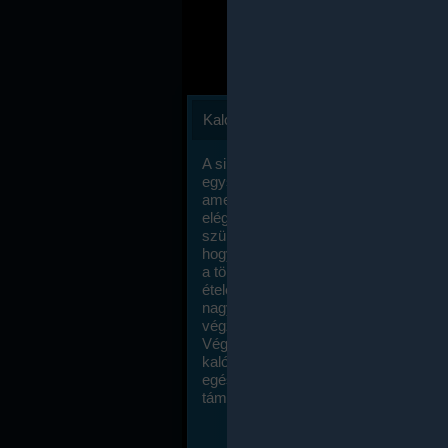
Kalóriaszámlálás
A sikeres fogyás titka valójában igen
egyszerű: égess több energiát, mint
amennyit beviszel. Természetesen e
elég nagy fegyelemre és akaraterőre
szükség, de meglepődve fogod tapasz
hogy a kalóriaszámolás mennyire ru
a többi diétához képest. Itt nincsenek ti
ételek és a megengedett kalóriabevite
nagymértékben növelheted ha testmo
végzel.
Végül, de nem utolsó sorban, a
kalóriaszámolás módszerét a legtöbb
egészségügyi szakorvos ajánlja és
támogatja.
To