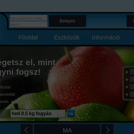
Belépés
Főoldal
Eszközök
Információ
égetsz el, mint
gyni fogsz!
élodat
portoltál
onon
i?
heti 0.5 kg fogyás
MA