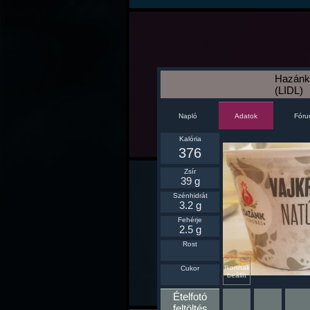
Hazánk 
(LIDL)
Napló
Fór
Adatok
Kalória
376
Zsír
39 g
Szénhidrát
3.2 g
Fehérje
2.5 g
Rost
Ikonnak
Cukor
beállít
Ételfotó
feltöltés