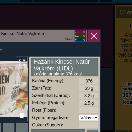
10 ér
1
ZS:
0
Kincsei Natúr Vajkrém
A l
SZ:
0
kcal
figyel
F:
0
eszel
kaló
um
Valójáb
be a
Hazánk Kincsei Natúr
Vajkrém (LIDL)
kalória tartalma: 376 kcal
Kalória (Energy):
Zsír (Fat):
Szénhidrát (Carbo):
Fehérje (Protein):
Rost (Fiber):
Gyüm. megadva-e:
Cukor (Sugars):