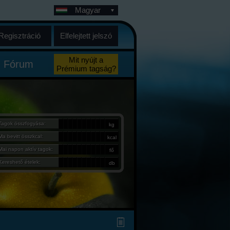
Magyar
Regisztráció
Elfelejtett jelszó
Mit nyújt a
Fórum
Prémium tagság?
Tagok összfogyása:
kg
Ma bevitt összkcal:
kcal
Mai napon aktív tagok:
fő
Kereshető ételek:
db