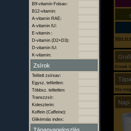
B9-vitamin Folsav:
B12-vitamin:
S
A-vitamin RAE:
A-vitamin IU:
E-vitamin :
Mire jó 
D-vitamin (D2+D3):
D-vitamin IU:
K-vitamin:
Graf
Zsírok
Ennek ha
Telített zsírsav:
Tápa
Egysz. telítetlen:
Ma még 
Többsz. telitetlen:
Transzzsír:
Napi
Koleszterin:
Koffein (Caffeine):
Glikémiás index:
Tápanyageloszlás