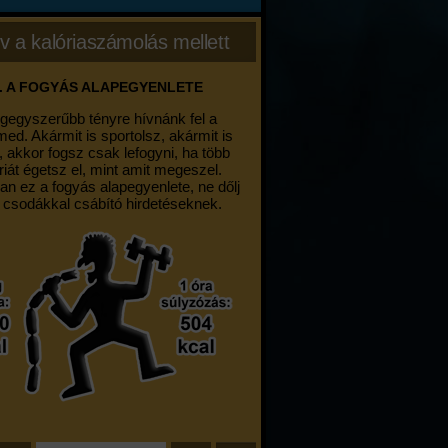
v a kalóriaszámolás mellett
. A FOGYÁS ALAPEGYENLETE
egegyszerűbb tényre hívnánk fel a
med. Akármit is sportolsz, akármit is
, akkor fogsz csak lefogyni, ha több
riát égetsz el, mint amit megeszel.
an ez a fogyás alapegyenlete, ne dőlj
 csodákkal csábító hirdetéseknek.