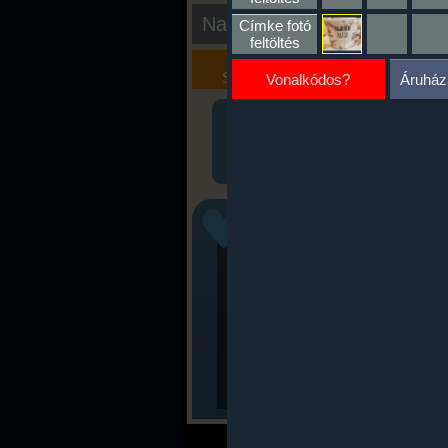
Nap kiértékelése
Címke fotó
feltöltés
Kalória
Szöveges
Szimulátor
Értékelés
Vonalkódos?
Áruház