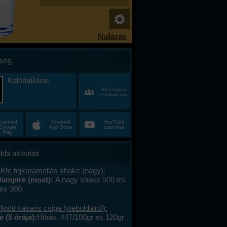
ség
KalóriaBázis
FB csoport
csatlakozás
Értékeld
Értékeld
YouTube
Google
App Store
csatorna
Play
bbi aktivitás
Kfc tejkaramellás shake (nagy):
Vampire (most):
A nagy shake 500 ml.
es 300.
lipóti kakaós csiga (weboldalról):
 (5 órája):
Hibás. 447/100gr es 120gr