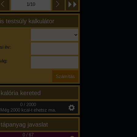
1/10
is testsúly kalkulátor
si év:
ág:
 kalória kereted
0 / 2000
Még 2000 kcal-t ehetsz ma.
 tápanyag javaslat
0
/
67