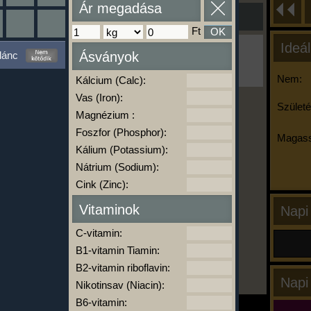
Ár megadása
Ft
OK
Ideál
Ha ma már nem eszel/sportolsz többet,
lánc
Ásványok
kattints a kiértékelésre!
A Kalória Szimulátor Prémium funkció.
Nem:
Kálcium (Calc):
Vas (Iron):
Születé
Magnézium :
-
Foszfor (Phosphor):
Magass
Kálium (Potassium):
Nátrium (Sodium):
kalóriabázis.hu
Cink (Zinc):
Vitaminok
Napi
C-vitamin:
B1-vitamin Tiamin:
B2-vitamin riboflavin:
Napi
Nikotinsav (Niacin):
B6-vitamin: