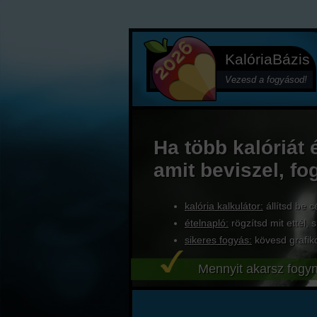
KalóriaBázis
Vezesd a fogyásod!
Ha több kalóriát 
amit beviszel, fo
kalória kalkulátor:
állítsd be c
ételnapló:
rögzítsd mit ettél, s
sikeres fogyás:
kövesd grafik
Mennyit akarsz fogyn