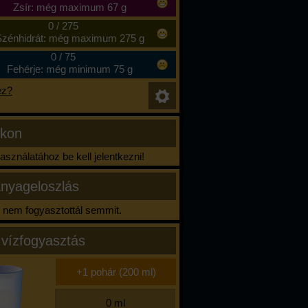
Zsír: még maximum 67 g
0
/
275
zénhidrát: még maximum 275 g
0
/
75
Fehérje: még minimum 75 g
ez?
ikon
sználatához be kell jelentkezni!
nyageloszlás
nem fogyasztottál semmit.
 vízfogyasztás