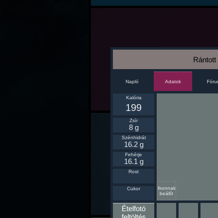
Rántott
Napló
Fór
Adatok
Kalória
199
Zsír
8 g
Szénhidrát
16.2 g
Fehérje
16.1 g
Rost
Ikonnak
Cukor
beállít
Ételfotó
feltöltés