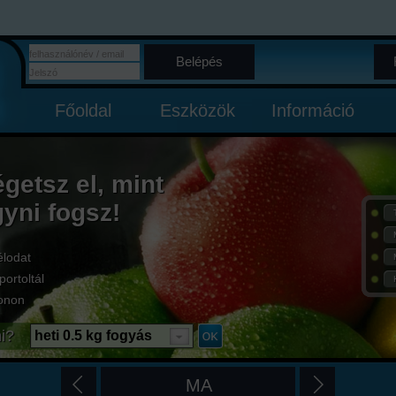
Belépés
Főoldal
Eszközök
Információ
égetsz el, mint
gyni fogsz!
élodat
portoltál
onon
i?
heti 0.5 kg fogyás
MA