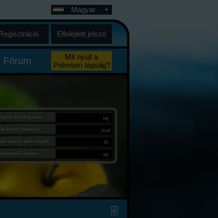
Magyar
Regisztráció
Elfelejtett jelszó
Mit nyújt a
Fórum
Prémium tagság?
Tagok összfogyása:
kg
Ma bevitt összkcal:
kcal
Mai napon aktív tagok:
fő
Kereshető ételek:
db