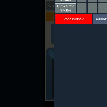
Nap kiértékelése
Címke fotó
feltöltés
Kalória
Szöveges
Szimulátor
Értékelés
Vonalkódos?
Áruház