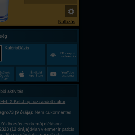
ség
KalóriaBázis
FB csoport
csatlakozás
Értékeld
Értékeld
YouTube
Google
App Store
csatorna
Play
bbi aktivitás
 FELIX Ketchup hozzáadott cukor
gro73 (9 órája):
Nem cukormentes
0%-al kevesebb cukor
 Zöldborsós csirkemáj diétásan:
2323 (12 órája):
Man vienmēr ir paticis
tas. Ne jau dārglietas vai mākslas