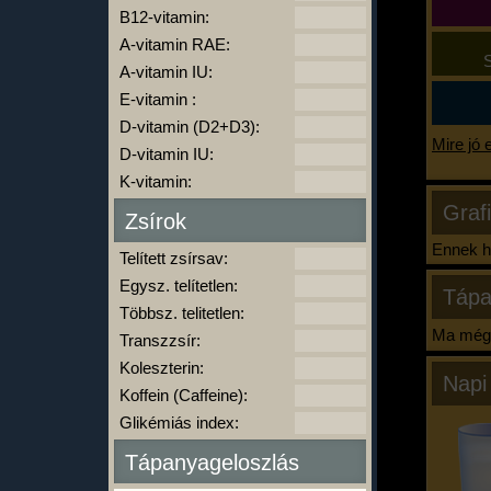
B12-vitamin:
A-vitamin RAE:
S
A-vitamin IU:
E-vitamin :
D-vitamin (D2+D3):
Mire jó 
D-vitamin IU:
K-vitamin:
Graf
Zsírok
Ennek ha
Telített zsírsav:
Egysz. telítetlen:
Tápa
Többsz. telitetlen:
Ma még 
Transzzsír:
Koleszterin:
Napi
Koffein (Caffeine):
Glikémiás index:
Tápanyageloszlás