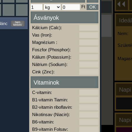
Ft
OK
Ásványok
Ideál
Ha ma már nem eszel/sportolsz többet,
lánc
kattints a kiértékelésre!
Kálcium (Calc):
A Kalória Szimulátor Prémium funkció.
Nem:
Vas (Iron):
Magnézium :
Születé
Foszfor (Phosphor):
-
Kálium (Potassium):
Magass
Nátrium (Sodium):
Cink (Zinc):
kalóriabázis.hu
Vitaminok
Napi
C-vitamin:
B1-vitamin Tiamin:
B2-vitamin riboflavin:
Nikotinsav (Niacin):
Napi
B6-vitamin:
B9-vitamin Folsav: