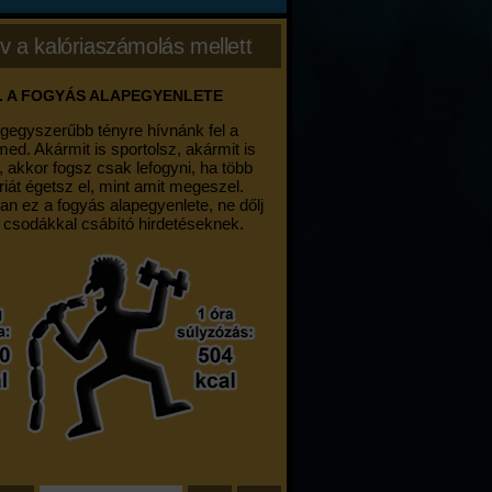
v a kalóriaszámolás mellett
. A FOGYÁS ALAPEGYENLETE
egegyszerűbb tényre hívnánk fel a
med. Akármit is sportolsz, akármit is
, akkor fogsz csak lefogyni, ha több
riát égetsz el, mint amit megeszel.
an ez a fogyás alapegyenlete, ne dőlj
 csodákkal csábító hirdetéseknek.