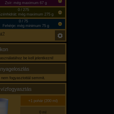
Zsír: még maximum 67 g
0
/
275
zénhidrát: még maximum 275 g
0
/
75
Fehérje: még minimum 75 g
ez?
ikon
sználatához be kell jelentkezni!
nyageloszlás
nem fogyasztottál semmit.
 vízfogyasztás