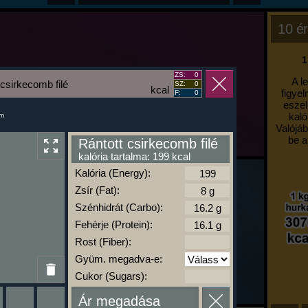
10 ér
1
ZS:
0
A l
 csirkecomb filé
SZ:
0
kcal
figyel
F:
0
eszel
kaló
um
Valójáb
be a
Rántott csirkecomb filé
kalória tartalma: 199 kcal
Kalória (Energy):
Zsír (Fat):
Szénhidrát (Carbo):
Fehérje (Protein):
Rost (Fiber):
Gyüm. megadva-e:
Cukor (Sugars):
Ár megadása