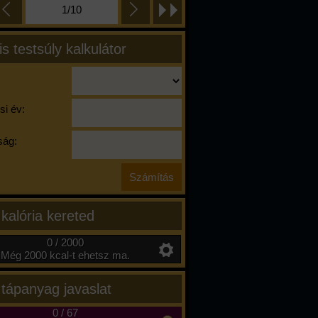
1/10
is testsúly kalkulátor
si év:
ág:
 kalória kereted
0 / 2000
Még 2000 kcal-t ehetsz ma.
 tápanyag javaslat
0
/
67