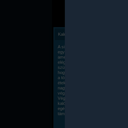
Kalóriaszámlálás
A sikeres fogyás titka valójában igen
egyszerű: égess több energiát, mint
amennyit beviszel. Természetesen e
elég nagy fegyelemre és akaraterőre
szükség, de meglepődve fogod tapasz
hogy a kalóriaszámolás mennyire ru
a többi diétához képest. Itt nincsenek ti
ételek és a megengedett kalóriabevite
nagymértékben növelheted ha testmo
végzel.
Végül, de nem utolsó sorban, a
kalóriaszámolás módszerét a legtöbb
egészségügyi szakorvos ajánlja és
támogatja.
To