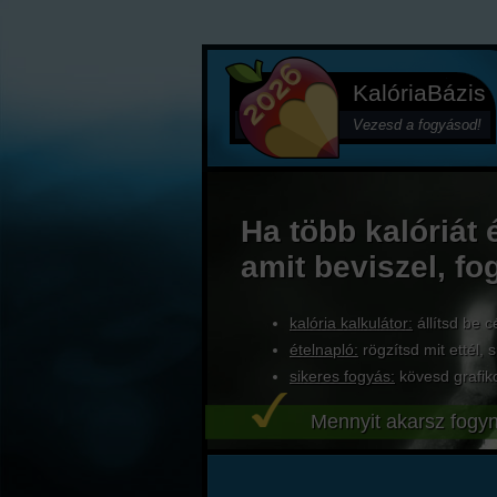
KalóriaBázis
Vezesd a fogyásod!
Ha több kalóriát 
amit beviszel, fo
kalória kalkulátor:
állítsd be c
ételnapló:
rögzítsd mit ettél, s
sikeres fogyás:
kövesd grafik
Mennyit akarsz fogyn