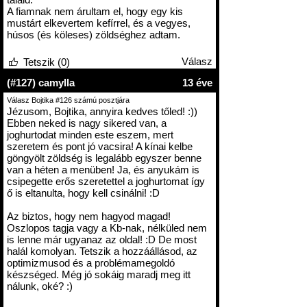
A fiamnak nem árultam el, hogy egy kis
mustárt elkevertem kefírrel, és a vegyes,
húsos (és köleses) zöldséghez adtam.
Válasz
Tetszik (0)
(#127) camylla
13 éve
Válasz Bojtika #126 számú posztjára
Jézusom, Bojtika, annyira kedves tőled! :))
Ebben neked is nagy sikered van, a
joghurtodat minden este eszem, mert
szeretem és pont jó vacsira! A kínai kelbe
göngyölt zöldség is legalább egyszer benne
van a héten a menüben! Ja, és anyukám is
csipegette erős szeretettel a joghurtomat így
ő is eltanulta, hogy kell csinálni! :D
Az biztos, hogy nem hagyod magad!
Oszlopos tagja vagy a Kb-nak, nélküled nem
is lenne már ugyanaz az oldal! :D De most
halál komolyan. Tetszik a hozzáállásod, az
optimizmusod és a problémamegoldó
készséged. Még jó sokáig maradj meg itt
nálunk, oké? :)