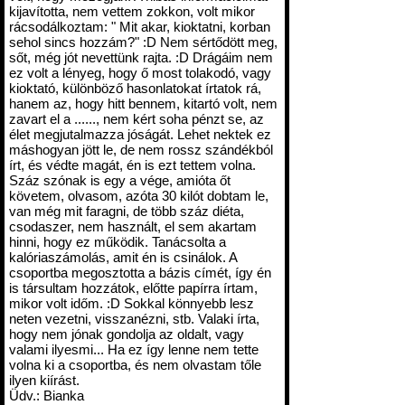
kijavította, nem vettem zokkon, volt mikor
rácsodálkoztam: " Mit akar, kioktatni, korban
sehol sincs hozzám?" :D Nem sértődött meg,
sőt, még jót nevettünk rajta. :D Drágáim nem
ez volt a lényeg, hogy ő most tolakodó, vagy
kioktató, különböző hasonlatokat írtatok rá,
hanem az, hogy hitt bennem, kitartó volt, nem
zavart el a ......, nem kért soha pénzt se, az
élet megjutalmazza jóságát. Lehet nektek ez
máshogyan jött le, de nem rossz szándékból
írt, és védte magát, én is ezt tettem volna.
Száz szónak is egy a vége, amióta őt
követem, olvasom, azóta 30 kilót dobtam le,
van még mit faragni, de több száz diéta,
csodaszer, nem használt, el sem akartam
hinni, hogy ez működik. Tanácsolta a
kalóriaszámolás, amit én is csinálok. A
csoportba megosztotta a bázis címét, így én
is társultam hozzátok, előtte papírra írtam,
mikor volt időm. :D Sokkal könnyebb lesz
neten vezetni, visszanézni, stb. Valaki írta,
hogy nem jónak gondolja az oldalt, vagy
valami ilyesmi... Ha ez így lenne nem tette
volna ki a csoportba, és nem olvastam tőle
ilyen kiírást.
Üdv.: Bianka