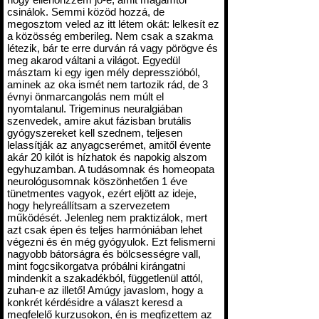
csinálok. Semmi közöd hozzá, de
megosztom veled az itt létem okát: lelkesít ez
a közösség emberileg. Nem csak a szakma
létezik, bár te erre durván rá vagy pörögve és
meg akarod váltani a világot. Egyedül
másztam ki egy igen mély depresszióból,
aminek az oka ismét nem tartozik rád, de 3
évnyi önmarcangolás nem múlt el
nyomtalanul. Trigeminus neuralgiában
szenvedek, amire akut fázisban brutális
gyógyszereket kell szednem, teljesen
lelassítják az anyagcserémet, amitől évente
akár 20 kilót is hízhatok és napokig alszom
egyhuzamban. A tudásomnak és homeopata
neurológusomnak köszönhetően 1 éve
tünetmentes vagyok, ezért eljött az ideje,
hogy helyreállítsam a szervezetem
működését. Jelenleg nem praktizálok, mert
azt csak épen és teljes harmóniában lehet
végezni és én még gyógyulok. Ezt felismerni
nagyobb bátorságra és bölcsességre vall,
mint fogcsikorgatva próbálni kirángatni
mindenkit a szakadékból, függetlenül attól,
zuhan-e az illető! Amúgy javaslom, hogy a
konkrét kérdésidre a választ keresd a
megfelelő kurzusokon, én is megfizettem az