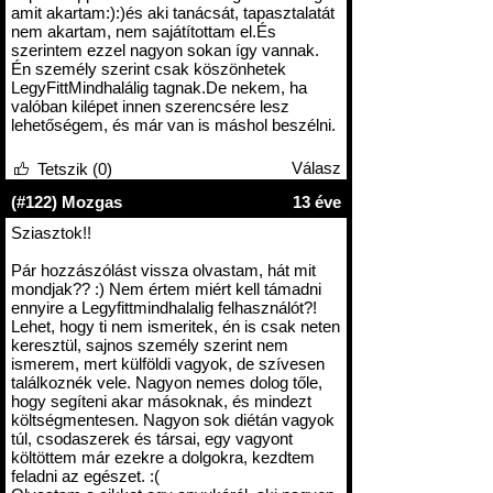
amit akartam:):)és aki tanácsát, tapasztalatát
nem akartam, nem sajátítottam el.És
szerintem ezzel nagyon sokan így vannak.
Én személy szerint csak köszönhetek
LegyFittMindhalálig tagnak.De nekem, ha
valóban kilépet innen szerencsére lesz
lehetőségem, és már van is máshol beszélni.
Válasz
Tetszik (0)
(#122) Mozgas
13 éve
Sziasztok!!
Pár hozzászólást vissza olvastam, hát mit
mondjak?? :) Nem értem miért kell támadni
ennyire a Legyfittmindhalalig felhasználót?!
Lehet, hogy ti nem ismeritek, én is csak neten
keresztül, sajnos személy szerint nem
ismerem, mert külföldi vagyok, de szívesen
találkoznék vele. Nagyon nemes dolog tőle,
hogy segíteni akar másoknak, és mindezt
költségmentesen. Nagyon sok diétán vagyok
túl, csodaszerek és társai, egy vagyont
költöttem már ezekre a dolgokra, kezdtem
feladni az egészet. :(