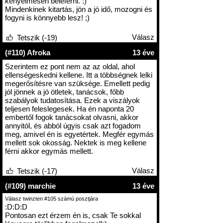
kényelmesen beleférni. :)
Mindenkinek kitartás, jön a jó idő, mozogni és
fogyni is könnyebb lesz! ;)
Válasz
Tetszik (-19)
(#110) Afroka
13 éve
Szerintem ez pont nem az az oldal, ahol
ellenségeskedni kellene. Itt a többségnek lelki
megerősítésre van szüksége. Emellett pedig
jól jönnek a jó ötletek, tanácsok, főbb
szabályok tudatosítása. Ezek a viszályok
teljesen feleslegesek. Ha én naponta 20
embertől fogok tanácsokat olvasni, akkor
annyitól, és abból úgyis csak azt fogadom
meg, amivel én is egyetértek. Megfér egymás
mellett sok okosság. Nektek is meg kellene
férni akkor egymás mellett.
Válasz
Tetszik (-17)
(#109) marchie
13 éve
Válasz twinzten #105 számú posztjára
:D:D:D
Pontosan ezt érzem én is, csak Te sokkal