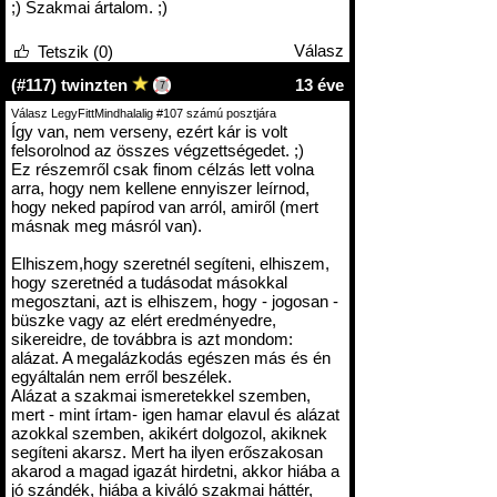
;) Szakmai ártalom. ;)
Válasz
Tetszik (0)
13 éve
(#117) twinzten
7
Válasz LegyFittMindhalalig #107 számú posztjára
Így van, nem verseny, ezért kár is volt
felsorolnod az összes végzettségedet. ;)
Ez részemről csak finom célzás lett volna
arra, hogy nem kellene ennyiszer leírnod,
hogy neked papírod van arról, amiről (mert
másnak meg másról van).
Elhiszem,hogy szeretnél segíteni, elhiszem,
hogy szeretnéd a tudásodat másokkal
megosztani, azt is elhiszem, hogy - jogosan -
büszke vagy az elért eredményedre,
sikereidre, de továbbra is azt mondom:
alázat. A megalázkodás egészen más és én
egyáltalán nem erről beszélek.
Alázat a szakmai ismeretekkel szemben,
mert - mint írtam- igen hamar elavul és alázat
azokkal szemben, akikért dolgozol, akiknek
segíteni akarsz. Mert ha ilyen erőszakosan
akarod a magad igazát hirdetni, akkor hiába a
jó szándék, hiába a kiváló szakmai háttér,