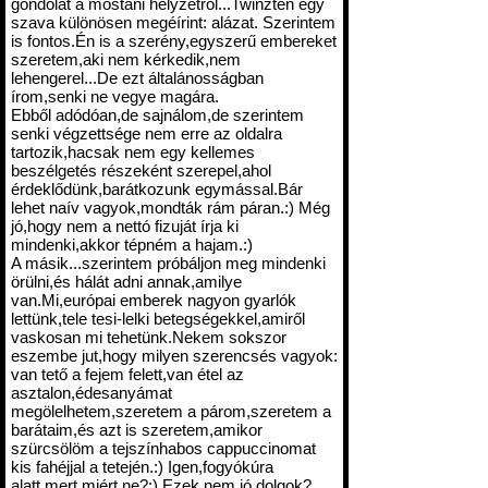
gondolat a mostani helyzetről...Twinzten egy
szava különösen megéírint: alázat. Szerintem
is fontos.Én is a szerény,egyszerű embereket
szeretem,aki nem kérkedik,nem
lehengerel...De ezt általánosságban
írom,senki ne vegye magára.
Ebből adódóan,de sajnálom,de szerintem
senki végzettsége nem erre az oldalra
tartozik,hacsak nem egy kellemes
beszélgetés részeként szerepel,ahol
érdeklődünk,barátkozunk egymással.Bár
lehet naív vagyok,mondták rám páran.:) Még
jó,hogy nem a nettó fizuját írja ki
mindenki,akkor tépném a hajam.:)
A másik...szerintem próbáljon meg mindenki
örülni,és hálát adni annak,amilye
van.Mi,európai emberek nagyon gyarlók
lettünk,tele tesi-lelki betegségekkel,amiről
vaskosan mi tehetünk.Nekem sokszor
eszembe jut,hogy milyen szerencsés vagyok:
van tető a fejem felett,van étel az
asztalon,édesanyámat
megölelhetem,szeretem a párom,szeretem a
barátaim,és azt is szeretem,amikor
szürcsölöm a tejszínhabos cappuccinomat
kis fahéjjal a tetején.:) Igen,fogyókúra
alatt,mert miért ne?:) Ezek nem jó dolgok?