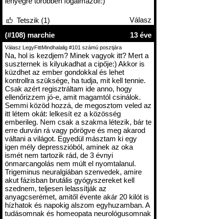
lényegre törőbben fogalmazol!:)
Válasz
Tetszik (1)
(#108) marchie
13 éve
Válasz LegyFittMindhalalig #101 számú posztjára
Na, hol is kezdjem? Minek vagyok itt? Mert a
suszternek is kilyukadhat a cipője:) Akkor is
küzdhet az ember gondokkal és lehet
kontrollra szüksége, ha tudja, mit kell tennie.
Csak azért regisztráltam ide anno, hogy
ellenőrizzem jó-e, amit magamtól csinálok.
Semmi közöd hozzá, de megosztom veled az
itt létem okát: lelkesít ez a közösség
emberileg. Nem csak a szakma létezik, bár te
erre durván rá vagy pörögve és meg akarod
váltani a világot. Egyedül másztam ki egy
igen mély depresszióból, aminek az oka
ismét nem tartozik rád, de 3 évnyi
önmarcangolás nem múlt el nyomtalanul.
Trigeminus neuralgiában szenvedek, amire
akut fázisban brutális gyógyszereket kell
szednem, teljesen lelassítják az
anyagcserémet, amitől évente akár 20 kilót is
hízhatok és napokig alszom egyhuzamban. A
tudásomnak és homeopata neurológusomnak