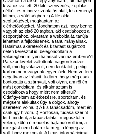
Olvastam a cikket egy anyukáról, aki nagyon
kíváncsivá tett, 20 kiló szenvedés, koplalás
nélkül, és mindez szoptatás alatt, kis reményt
láttam, a sötétségben. :) A life oldal
segítségével, megkaptam az
elérhetőségeket. Mondhatom azt, hogy benne
vagyok az első 20 tagban, aki csatlakozott a
csoportjához, olvastam a weboldalát, tanúja
lehettem a fejlődésének, a tanulmányainak.
Hatalmas akaraterőt és kitartást sugárzott
neten keresztül is, belegondoltam a
valóságban milyen hatással van az emberre?!
Párszor levelet váltottunk, nagyon kedves
volt, mindig válaszolt, nem kioktatott, pedig
korban nem vagyunk egyenlőek. Nem vettem
negatívan az írásait, tudtam, hogy még csak
bontogatja a szárnyait, volt olyan, amiről én
mást gondoltam, és alkalmaztam is,
csodálkozva hogy miért nem sikerül?
Odafigyeltem az étkezésre, sportoltam, és
mégsem alakultak úgy a dolgok, ahogy
szeretem volna. :( A kis tanácsadóm, mert én
csak így hívom. :) Pontosan, tudása szerint
leírt mindent, a tapasztalatait megosztotta
velem, külön étrendet is hajlandó volt írni, a
mozgást nem határozta meg, a lényeg az
volt, hogy mozogjak. A hibás információimat