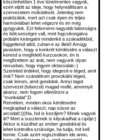
köszönhetően 1 éve tünetmentes vagyok,
ezért eljött az ideje, hogy helyreállítsam a
szervezetem működését. Jelenleg nem
praktizálok, mert azt csak épen és teljes
harmóniában lehet végezni és én még
gyógyulok. Ezt felismerni nagyobb bátorságra
és bölcsességre vall, mint fogcsikorgatva
próbálni kirángatni mindenkit a szakadékból,
függetlenül attól, zuhan-e az illető! Amúgy
javaslom, hogy a konkrét kérdésidre a választ
keresd a megfelelő kurzusokon, én is
megfizettem az árát, nem vagyunk olyan
nexusban, hogy ingyen oktassalak;-)
Szerinted érdekel, hogy idegesít-e téged, amit
írok? Nem szándékom provokálni téged,
csak leírom, amit gondolok. Annyi tagot
szervezel (toborzol) magad mellé, amennyit
akarsz, nem fogom ellenőrizni a
"munkádat":D
Remélem, minden okos kérdésedre
megkaptad a választ, nap süsse az
arcodat!:)))Na, hol is kezdjem? Minek vagyok
itt? Mert a suszternek is kilyukadhat a cipője:)
Akkor is küzdhet az ember gondokkal és
lehet kontrollra szüksége, ha tudja, mit kell
tennie. Csak azért regisztráltam ide anno,
hogy ellenőrizzem jó-e, amit magamtól