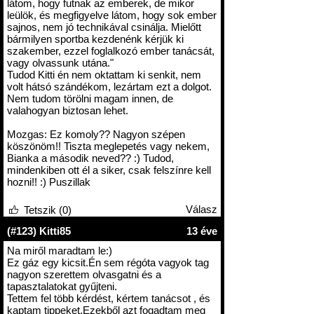
látom, hogy futnak az emberek, de mikor
leülök, és megfigyelve látom, hogy sok ember
sajnos, nem jó technikával csinálja. Mielőtt
bármilyen sportba kezdenénk kérjük ki
szakember, ezzel foglalkozó ember tanácsát,
vagy olvassunk utána."
Tudod Kitti én nem oktattam ki senkit, nem
volt hátsó szándékom, lezártam ezt a dolgot.
Nem tudom törölni magam innen, de
valahogyan biztosan lehet.
Mozgas: Ez komoly?? Nagyon szépen
köszönöm!! Tiszta meglepetés vagy nekem,
Bianka a második neved?? :) Tudod,
mindenkiben ott él a siker, csak felszínre kell
hozni!! :) Puszillak
Válasz
Tetszik (0)
(#123) Kitti85
13 éve
Na miről maradtam le:)
Ez gáz egy kicsit.Én sem régóta vagyok tag
nagyon szerettem olvasgatni és a
tapasztalatokat gyűjteni.
Tettem fel több kérdést, kértem tanácsot , és
kaptam tippeket.Ezekből azt fogadtam meg