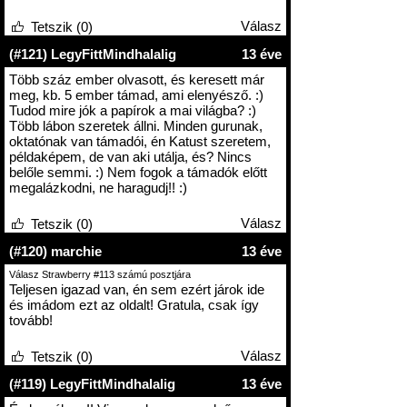
Válasz
Tetszik (0)
(#121) LegyFittMindhalalig
13 éve
Több száz ember olvasott, és keresett már
meg, kb. 5 ember támad, ami elenyésző. :)
Tudod mire jók a papírok a mai világba? :)
Több lábon szeretek állni. Minden gurunak,
oktatónak van támadói, én Katust szeretem,
példaképem, de van aki utálja, és? Nincs
belőle semmi. :) Nem fogok a támadók előtt
megalázkodni, ne haragudj!! :)
Válasz
Tetszik (0)
(#120) marchie
13 éve
Válasz Strawberry #113 számú posztjára
Teljesen igazad van, én sem ezért járok ide
és imádom ezt az oldalt! Gratula, csak így
tovább!
Válasz
Tetszik (0)
(#119) LegyFittMindhalalig
13 éve