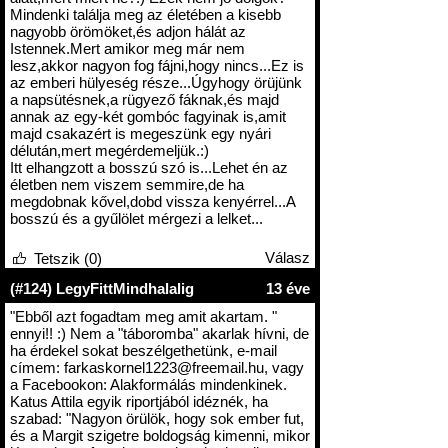
Mindenki találja meg az életében a kisebb
nagyobb örömöket,és adjon hálát az
Istennek.Mert amikor meg már nem
lesz,akkor nagyon fog fájni,hogy nincs...Ez is
az emberi hülyeség része...Úgyhogy örüjünk
a napsütésnek,a rügyező fáknak,és majd
annak az egy-két gombóc fagyinak is,amit
majd csakazért is megeszünk egy nyári
délután,mert megérdemeljük.:)
Itt elhangzott a bosszú szó is...Lehet én az
életben nem viszem semmire,de ha
megdobnak kővel,dobd vissza kenyérrel...A
bosszú és a gyűlölet mérgezi a lelket...
Válasz
Tetszik (0)
(#124) LegyFittMindhalalig
13 éve
"Ebből azt fogadtam meg amit akartam. "
ennyi!! :) Nem a "táboromba" akarlak hívni, de
ha érdekel sokat beszélgethetünk, e-mail
címem: farkaskornel1223@freemail.hu, vagy
a Facebookon: Alakformálás mindenkinek.
Katus Attila egyik riportjából idéznék, ha
szabad: "Nagyon örülök, hogy sok ember fut,
és a Margit szigetre boldogság kimenni, mikor