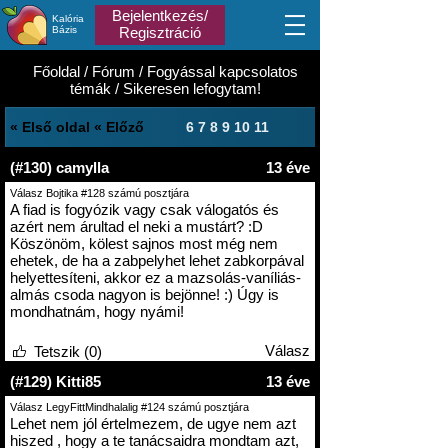
Bejelentkezés/
Kalória
Bázis
Regisztráció
Főoldal
/
Fórum
/
Fogyással kapcsolatos
témák
/
Sikeresen lefogytam!
« Első oldal
« Előző
6
7
8
9
10
11
(#130) camylla
13 éve
Válasz Bojtika #128 számú posztjára
A fiad is fogyózik vagy csak válogatós és
azért nem árultad el neki a mustárt? :D
Köszönöm, kölest sajnos most még nem
ehetek, de ha a zabpelyhet lehet zabkorpával
helyettesíteni, akkor ez a mazsolás-vaníliás-
almás csoda nagyon is bejönne! :) Úgy is
mondhatnám, hogy nyámi!
Válasz
Tetszik (0)
(#129) Kitti85
13 éve
Válasz LegyFittMindhalalig #124 számú posztjára
Lehet nem jól értelmezem, de ugye nem azt
hiszed , hogy a te tanácsaidra mondtam azt,