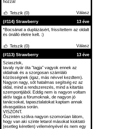
hozzá!
Válasz
Tetszik (0)
(#114) Strawberry
13 éve
*Bocsánat a duplázásért, frissítettem az oldalt
és önálló életre kelt. :)
Válasz
Tetszik (0)
(#113) Strawberry
13 éve
Sziasztok,
tavaly nyár óta "tagja" vagyok ennek az
oldalnak és a szorgosan számláló
közösségnek (igaz, más névvel kezdtem).
Nagyon nagy, sőt hatalmas segítség ez az
oldal, mind a rendszerezés, mind a kitartás
szempontjából. Eddig nem is nagyon voltam
aktív tagja a fórumoknak, de nagyon jó
tanácsokat, tapasztalatokat kaptam annak
olvasgatása során.
VISZONT.
Őszintén szólva nagyon szomorúan látom,
hogy van aki szinte letarol másokat kioktató
(esetleg kéretlen) véleményével és nem egy