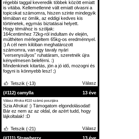
régebbi taggal keveredik többek között emiatt
is vitába. Kellemetlenné vált emiatt olvasni a
topicokat számomra, hiszen szinte mindegyik
témában ez ömlik, az eddigi kedves kis
történetek, egymás biztatásai helyett.
Hogy témához is szóljak:
164centimhez 72kg-ról indultam év elején,
múlthéten mérlegeltem 65kg-os eredménnyel.
:) A cél nem kilóban meghatározott
számomra, van egy tavaly nyári
"versenysúlyos" ruhatáram, szeretnék újra
kényelmesen beleférni. :)
Mindenkinek kitartás, jön a jó idő, mozogni és
fogyni is könnyebb lesz! ;)
Válasz
Tetszik (-13)
(#112) camylla
13 éve
Válasz Afroka #110 számú posztjára
Szia Afroka! :) Támogatom elgondolásodat!
Bár ez nem az az oldal, de azért tudd, hogy
lájkoltalak! :D
Válasz
Tetszik (-21)
(#111) Strawberry
13 éve