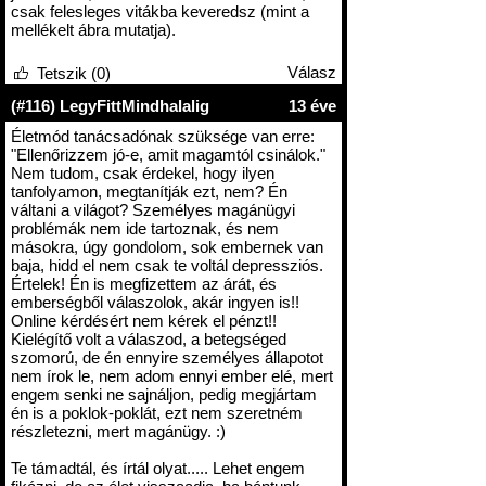
csak felesleges vitákba keveredsz (mint a
mellékelt ábra mutatja).
Válasz
Tetszik (0)
(#116) LegyFittMindhalalig
13 éve
Életmód tanácsadónak szüksége van erre:
"Ellenőrizzem jó-e, amit magamtól csinálok."
Nem tudom, csak érdekel, hogy ilyen
tanfolyamon, megtanítják ezt, nem? Én
váltani a világot? Személyes magánügyi
problémák nem ide tartoznak, és nem
másokra, úgy gondolom, sok embernek van
baja, hidd el nem csak te voltál depressziós.
Értelek! Én is megfizettem az árát, és
emberségből válaszolok, akár ingyen is!!
Online kérdésért nem kérek el pénzt!!
Kielégítő volt a válaszod, a betegséged
szomorú, de én ennyire személyes állapotot
nem írok le, nem adom ennyi ember elé, mert
engem senki ne sajnáljon, pedig megjártam
én is a poklok-poklát, ezt nem szeretném
részletezni, mert magánügy. :)
Te támadtál, és írtál olyat..... Lehet engem