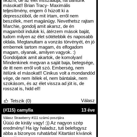
fikázni, de az élet visszaadja, ha bántunk
másokat!! Brian Tracy- Maximális
teljesítmény, engem ő húzott ki a
depresszióból, de mit írtam, erről nem
beszélek, mert magánügy. Nevethetsz rajtam
Marchie, gondolj amit akarsz, de én
magamból indulok ki, átérzem mások baját,
tudom milyen az élet sötétebbik és naposabb
oldala. Megtanultam a vonzás törvényét, én jó
embernek tartom magam, és elfogadom
magam, olyanak, amilyen vagyok. :)
Gondoljatok amit akartok, de komolyan!
Mindenkinek megvan a saját baja, betegsége,
de itt nem erről volt szó. Emberség, nem
ítélünk el másokat!! Cinikus volt a mondandód
vége, de nem ítélek el, nem bántalak, nem
szokásom, és az élet vissza ad jót is, de
rosszat is, hidd el!!
Válasz
Tetszik (0)
(#115) camylla
13 éve
Válasz Strawberry #111 számú posztjára
Úúúú de király vagy! :)) Az nagyon szép
eredmény! Ha így haladsz, tuti belefogysz
abba a bizonyos ruhatárba! Kitartást kívánok