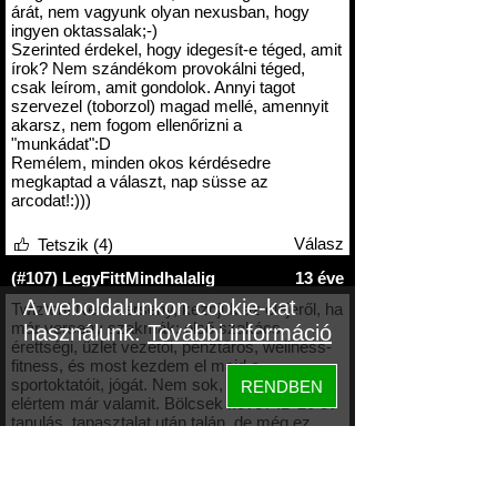
árát, nem vagyunk olyan nexusban, hogy
ingyen oktassalak;-)
Szerinted érdekel, hogy idegesít-e téged, amit
írok? Nem szándékom provokálni téged,
csak leírom, amit gondolok. Annyi tagot
szervezel (toborzol) magad mellé, amennyit
akarsz, nem fogom ellenőrizni a
"munkádat":D
Remélem, minden okos kérdésedre
megkaptad a választ, nap süsse az
arcodat!:)))
Válasz
Tetszik (4)
(#107) LegyFittMindhalalig
13 éve
A weboldalunkon cookie-kat
Twizten! Nem verseny, kezdjük az elejéről, ha
már verseny szakmák: első szakács,
használunk.
További információ
érettségi, üzlet vezetői, pénztáros, wellness-
fitness, és most kezdem el majd a
sportoktatóit, jógát. Nem sok, de azért
RENDBEN
elértem már valamit. Bölcsek köve? :D 20 év
tanulás, tapasztalat után talán, de még ez
sem biztos. Nem tehetek róla, hogy vannak
negatív emberek, és másképpen jön ez le
nekik, nem vagyunk egyformák, de egy