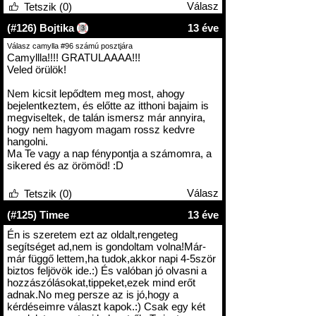
Válasz
Tetszik (0)
(#126) Bojtika
13 éve
3
Válasz camylla #96 számú posztjára
Camyllla!!!! GRATULAAAA!!!
Veled örülök!
Nem kicsit lepődtem meg most, ahogy
bejelentkeztem, és előtte az itthoni bajaim is
megviseltek, de talán ismersz már annyira,
hogy nem hagyom magam rossz kedvre
hangolni.
Ma Te vagy a nap fénypontja a számomra, a
sikered és az örömöd! :D
Válasz
Tetszik (0)
(#125) Timee
13 éve
Én is szeretem ezt az oldalt,rengeteg
segítséget ad,nem is gondoltam volna!Már-
már függő lettem,ha tudok,akkor napi 4-5ször
biztos feljövök ide.:) És valóban jó olvasni a
hozzászólásokat,tippeket,ezek mind erőt
adnak.No meg persze az is jó,hogy a
kérdéseimre választ kapok.:) Csak egy két