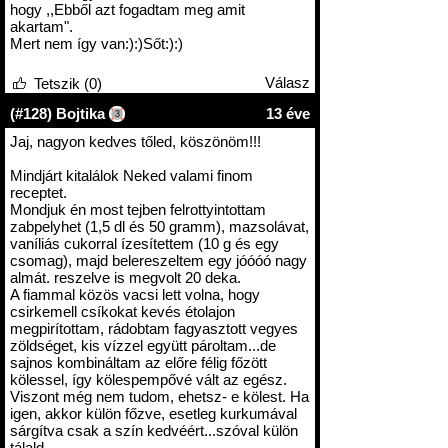
hogy ,,Ebből azt fogadtam meg amit
akartam".
Mert nem így van:):)Sőt:):)
Válasz
Tetszik (0)
(#128) Bojtika
13 éve
3
Jaj, nagyon kedves tőled, köszönöm!!!
Mindjárt kitalálok Neked valami finom
receptet.
Mondjuk én most tejben felrottyintottam
zabpelyhet (1,5 dl és 50 gramm), mazsolávat,
vaníliás cukorral ízesítettem (10 g és egy
csomag), majd belereszeltem egy jóóóó nagy
almát. reszelve is megvolt 20 deka.
A fiammal közös vacsi lett volna, hogy
csirkemell csíkokat kevés étolajon
megpirítottam, rádobtam fagyasztott vegyes
zöldséget, kis vízzel együtt pároltam...de
sajnos kombináltam az előre félig főzött
kölessel, így kölespempővé vált az egész.
Viszont még nem tudom, ehetsz- e kölest. Ha
igen, akkor külön főzve, esetleg kurkumával
sárgítva csak a szín kedvéért...szóval külön
tálald.