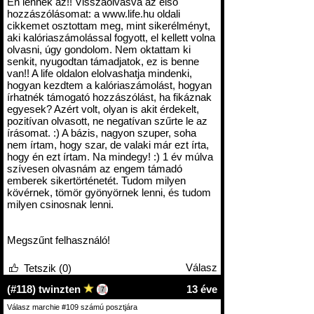
Én lennék az!! Visszaolvasva az első
hozzászólásomat: a
www.life.hu
oldali
cikkemet osztottam meg, mint sikerélményt,
aki kalóriaszámolással fogyott, el kellett volna
olvasni, úgy gondolom. Nem oktattam ki
senkit, nyugodtan támadjatok, ez is benne
van!! A life oldalon elolvashatja mindenki,
hogyan kezdtem a kalóriaszámolást, hogyan
írhatnék támogató hozzászólást, ha fikáznak
egyesek? Azért volt, olyan is akit érdekelt,
pozitívan olvasott, ne negatívan szűrte le az
írásomat. :) A bázis, nagyon szuper, soha
nem írtam, hogy szar, de valaki már ezt írta,
hogy én ezt írtam. Na mindegy! :) 1 év múlva
szívesen olvasnám az engem támadó
emberek sikertörténetét. Tudom milyen
kövérnek, tömör gyönyörnek lenni, és tudom
milyen csinosnak lenni.
Megszűnt felhasználó!
Válasz
Tetszik (0)
13 éve
(#118) twinzten
7
Válasz marchie #109 számú posztjára