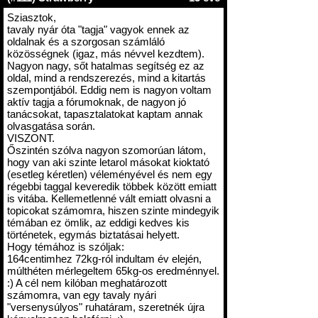
Sziasztok,
tavaly nyár óta "tagja" vagyok ennek az
oldalnak és a szorgosan számláló
közösségnek (igaz, más névvel kezdtem).
Nagyon nagy, sőt hatalmas segítség ez az
oldal, mind a rendszerezés, mind a kitartás
szempontjából. Eddig nem is nagyon voltam
aktív tagja a fórumoknak, de nagyon jó
tanácsokat, tapasztalatokat kaptam annak
olvasgatása során.
VISZONT.
Őszintén szólva nagyon szomorúan látom,
hogy van aki szinte letarol másokat kioktató
(esetleg kéretlen) véleményével és nem egy
régebbi taggal keveredik többek között emiatt
is vitába. Kellemetlenné vált emiatt olvasni a
topicokat számomra, hiszen szinte mindegyik
témában ez ömlik, az eddigi kedves kis
történetek, egymás biztatásai helyett.
Hogy témához is szóljak:
164centimhez 72kg-ról indultam év elején,
múlthéten mérlegeltem 65kg-os eredménnyel.
:) A cél nem kilóban meghatározott
számomra, van egy tavaly nyári
"versenysúlyos" ruhatáram, szeretnék újra