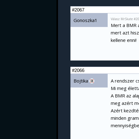
#2067
Válasz MrSkate #2
Gonoszka1
Mert a BMR ah
mert azt his
kellene enni!
#2066
Bojtika
A rendszer c
3
Mi meg életta
A BMR az ala
meg azért még
Azért kezdté
minden gramm
mennyiségben