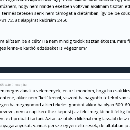
áfűzném, hogy nem minden esetben volt/van alkalmam tisztán é
s természetesen senki nem támogat a diétámban, így be-be csúszik
1.72, az alapjárat kalóriám 2450.
ra állítsam be a célt? Ha nem mindig tudok tisztán étkezni, mire 
ges lenne-e kardió edzéseket is végeznem?
068 számú posztjára
en megoszlanak a velemenyek, en azt mondom, hogy ha csak kics
elentene, akkor nem "kell" leenni, viszont ha nagyobb tetelrol van
vegen ha megnyomod a kiertekeles gombot akkor ha olyan 500-60
eveve, nem a napi kerethez kepest) az felel meg kb heti fel kg f
tem ezt probald tartani. Aztan az utolso kiloknal meg lassabb lesz
panyagaranyokat, vannak persze egyeni elteresek, de altalaban jo 