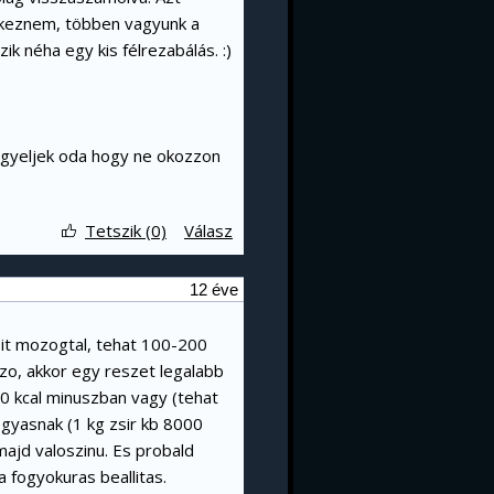
tkeznem, többen vagyunk a
 néha egy kis félrezabálás. :)
figyeljek oda hogy ne okozzon
Tetszik (0)
Válasz
12 éve
it mozogtal, tehat 100-200
 szo, akkor egy reszet legalabb
0 kcal minuszban vagy (tehat
ogyasnak (1 kg zsir kb 8000
 majd valoszinu. Es probald
a fogyokuras beallitas.