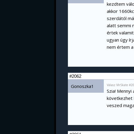
kezdtem válo
akkor 1660kca
szerdától má
alatt semmi 
értek valamit
ugyan úgy ír
nem értem a 
#2062
Válasz MrSkate #2
Gonoszka1
Szia! Mennyi
következhet 
veszed magad