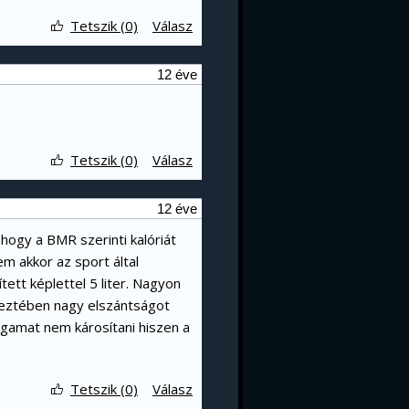
Tetszik (0)
Válasz
12 éve
Tetszik (0)
Válasz
12 éve
hogy a BMR szerinti kalóriát
m akkor az sport által
tett képlettel 5 liter. Nagyon
keztében nagy elszántságot
amat nem károsítani hiszen a
Tetszik (0)
Válasz