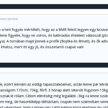
számú posztjára
e a heti fogyás mértékét, hogy az a BMR felett legyen egy kicsive
llene figyelni, hogy ne zsíros, és kalóriadús ételeket válasszál (pl:
). A tornában majd jönnek a profik (Bojtika és Bmati), és ők adna
 írhatsz, mert itt egy jó, és összetartó csapat van!
, ezért leírnám az eddigi tapasztalataimat, aztán lenne pár kérd
gasságom 173cm, 73kg, férfi. 3 hónap alatt sikerült fogynom 15kg
znak le rólam. Célom eléréséig még legalább -3kg-ra lenne szük
m meg, de hasonlóképp diétáztam, csupán nem számoltam semmi
st végeztem. Napi szinten úgy 1400 kalória körül ehettem így ut