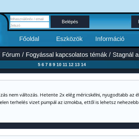
Belépés
Főoldal
Eszközök
Információ
/
Fórum
/
Fogyással kapcsolatos témák
/
Stagnál a
5
6
7
8
9
10
11
12
13
14
ozás nem változás. Hetente 2x elég méricskélni, nyugodtabb az él
telen terhelés vizet pumpál az izmokba, ettől is lehetsz nehezebb.