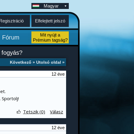
Magyar
Regisztráció
Elfelejtett jelszó
Mit nyújt a
Fórum
Prémium tagság?
 fogyás?
Következő »
Utolsó oldal »
12 éve
et.
 Sportolj!
Tetszik (0)
Válasz
12 éve