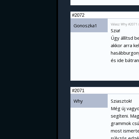
#2072
Válasz Why #2071 
Gonoszka1
Szia!
Úgy állítsd b
akkor arra ke
hasábburgonya
és ide bátran
#2071
Why
Sziasztok!
Még új vagyok
segíteni. Ma
grammok csús
most ismerte
súlyzós edzé