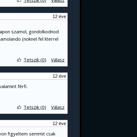
Tetszik (0)
Válasz
12 éve
 alapon szamol, gondolkodnod
amolando (noknel fel literrel
Tetszik (0)
Válasz
12 éve
lamint férfi.
Tetszik (0)
Válasz
12 éve
yon figyeltem semmit csak