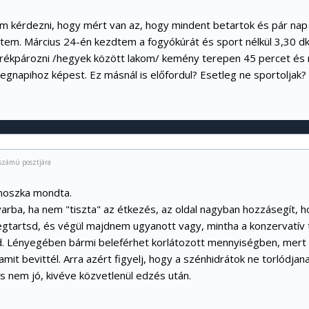
m kérdezni, hogy mért van az, hogy mindent betartok és pár nap
tem. Március 24-én kezdtem a fogyókúrát és sport nélkül 3,30 
ékpározni /hegyek között lakom/ kemény terepen 45 percet és 
egnapihoz képest. Ez másnál is előfordul? Esetleg ne sportoljak?
számú posztjára
noszka mondta.
arba, ha nem "tiszta" az étkezés, az oldal nagyban hozzásegít, 
gtartsd, és végül majdnem ugyanott vagy, mintha a konzervatív
. Lényegében bármi beleférhet korlátozott mennyiségben, mert lá
 amit bevittél. Arra azért figyelj, hogy a szénhidrátok ne torlódj
cs nem jó, kivéve közvetlenül edzés után.