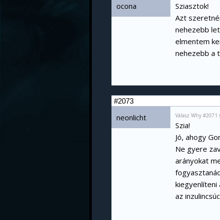
ocona
Sziasztok!
Azt szeretné
nehezebb let
elmentem ker
nehezebb a t
#2073
Válasz Why #2071 
neonlicht
Szia!
Jó, ahogy Go
Ne gyere zav
arányokat me
fogyasztanád
kiegyenlíteni
az inzulincsú