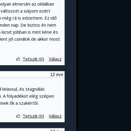
lyan elmerülni az oldalban
m változott a súlyom ezért
 még rá is edzettem. Ez idő
minden nap. De biztos én nem
m kicsit jobban is mint kéne és
nt jól csinálok de akkor most
Tetszik (0)
Válasz
12 éve
lelassul, és stagnálás
n. A folyadékot elég szépen
nek ők a szakértői.
Tetszik (0)
Válasz