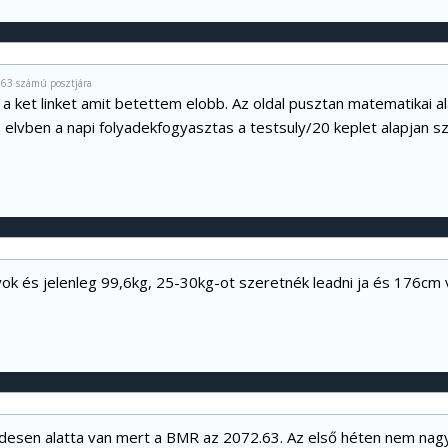
063 számú posztjára
t a ket linket amit betettem elobb. Az oldal pusztan matematikai
s elvben a napi folyadekfogyasztas a testsuly/20 keplet alapjan sz
k és jelenleg 99,6kg, 25-30kg-ot szeretnék leadni ja és 176cm va
desen alatta van mert a BMR az 2072.63. Az első héten nem nag