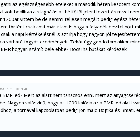
gatni az egészségesebb ételeket a második héten kezdtem komo
l volt beállítva a stagnálás az hétfőtől jelentkezett és mivel ne
r 1200at vittem be de semmi teljesen megállt pedig egész héten
nem történt csak amit már írtam is hogy a folyadék bevitel nőtt 
 csak a napi kiértékelésnél is azt írja hogy nagyon jól teljesítette
ja a várható fogyás eredményeit. Tehát úgy gondoltam akkor minde
BMR hogyan számít bele ebbe? Bocsi ha butákat kérdezek.
060 számú posztjára
 a BMR-ed? Mert az alatt nem tanácsos enni, mert az anyagcseréd 
be. Nagyon valószínű, hogy az 1200 kalória az a BMR-ed alatt va
hoz, a tornával kapcsolatban pedig jön majd Bojtika és Bmati, en