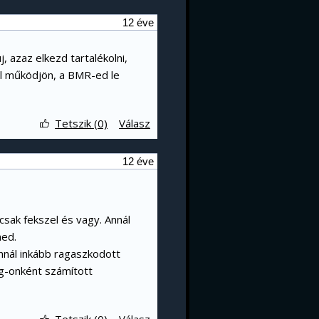
12 éve
, azaz elkezd tartalékolni,
ól működjön, a BMR-ed le
Tetszik (0)
Válasz
12 éve
sak fekszel és vagy. Annál
ned.
nnál inkább ragaszkodott
g-onként számított