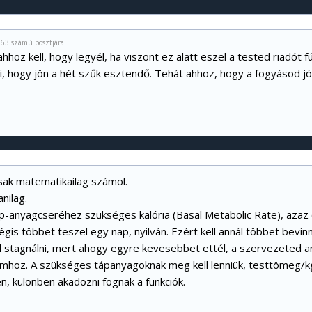
063 számú posztjára
hoz kell, hogy legyél, ha viszont ez alatt eszel a tested riadót fúj
zi, hogy jön a hét szűk esztendő. Tehát ahhoz, hogy a fogyásod j
sak matematikailag számol.
nilag.
p-anyagcseréhez szükséges kalória (Basal Metabolic Rate), azaz c
is többet teszel egy nap, nyilván. Ezért kell annál többet bevin
l stagnálni, mert ahogy egyre kevesebbet ettél, a szervezeted a
hoz. A szükséges tápanyagoknak meg kell lenniük, testtömeg/k
, különben akadozni fognak a funkciók.