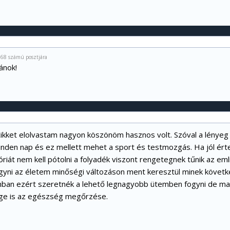
068 számú posztjára
vánok!
cikket elolvastam nagyon köszönöm hasznos volt. Szóval a lényeg 
nden nap és ez mellett mehet a sport és testmozgás. Ha jól érte
óriát nem kell pótolni a folyadék viszont rengetegnek tűnik az emlí
gyni az életem minőségi változáson ment keresztül minek követ
an ezért szeretnék a lehető legnagyobb ütemben fogyni de mag
ge is az egészség megőrzése.