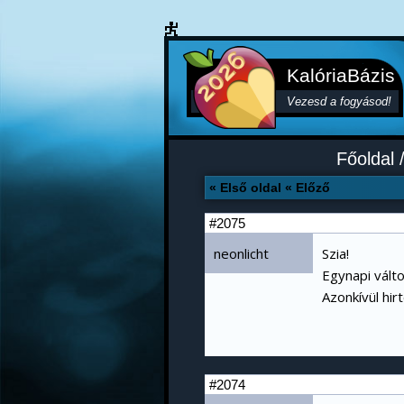
KalóriaBázis
Vezesd a fogyásod!
Főoldal
« Első oldal
« Előző
#2075
neonlicht
Szia!
Egynapi vált
Azonkívül hir
#2074