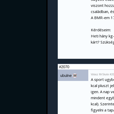
viszont hozz
családban, é
A BMR-em 178
Kérdéseim:
Heti hány kg-
kárt? Szüksé
#2070
Válasz MrSkate #2
ubulne
192
A sport ugyb
kcal pluszt j
igen. A nap 
mindent egyb
kcal). Szerin
figyelni a ta