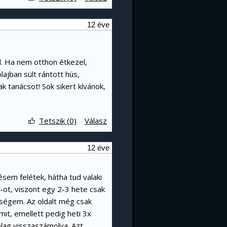
12 éve
l. Ha nem otthon étkezel,
olajban sült rántott hús,
k tanácsot! Sok sikert kívánok,
Tetszik (0)
Válasz
12 éve
ésem felétek, hátha tud valaki
-ot, viszont egy 2-3 hete csak
ségem. Az oldalt még csak
t, emellett pedig heti 3x
ólag visszaszámolva. Azt