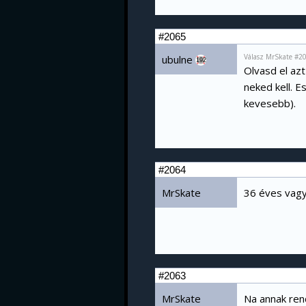
#2065
Válasz MrSkate #2
ubulne
192
Olvasd el az
neked kell. E
kevesebb).
#2064
MrSkate
36 éves vagyo
#2063
MrSkate
Na annak ren