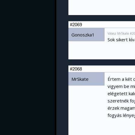
#2069
Válasz MrSkate #2
Gonoszka1
Sok sikert kí
#2068
MrSkate
Értem a két 
vigyem be mi
elégetett kal
szeretnék fo
érzek magamb
fogyás lénye