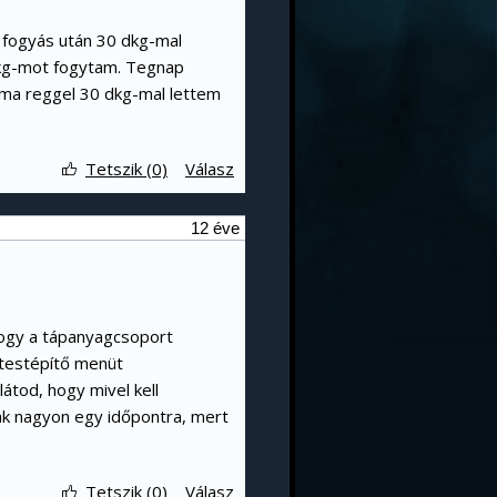
 fogyás után 30 dkg-mal
dkg-mot fogytam. Tegnap
ma reggel 30 dkg-mal lettem
Tetszik (0)
Válasz
12 éve
hogy a tápanyagcsoport
 testépítő menüt
tod, hogy mivel kell
anak nagyon egy időpontra, mert
Tetszik (0)
Válasz